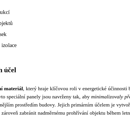
rukcí
bjektů
sek
 izolace
h účel
í materiál
, který hraje klíčovou roli v energetické účinnosti
yto speciální panely jsou navrženy tak, aby
minimalizovaly př
ějším prostředím budovy. Jejich primárním účelem je vytvoř
a zároveň zabránit nadměrnému prohřívání objektu během letn