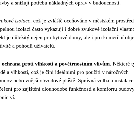
tavby a snižují potřebu nákladných oprav v budoucnosti.
vukové izolace
, což je zvláště oceňováno v městském prostřed
elnou izolaci často vykazují i dobré zvukově izolační vlastno
pekt je důležitý nejen pro bytové domy, ale i pro komerční obje
ivitě a pohodlí uživatelů.
o
ochrana proti vlhkosti a povětrnostním vlivům
. Některé 
ě a vlhkosti, což je činí ideálními pro použití v náročných
udov nebo vnější obvodové pláště. Správná volba a instalace
řešení pro zajištění dlouhodobé funkčnosti a komfortu budovy
nictví.