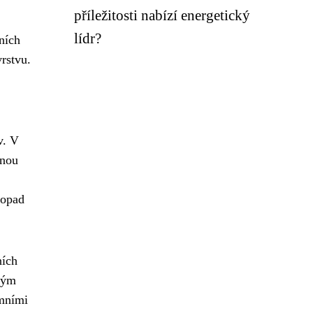
příležitosti nabízí energetický
lídr?
ních
rstvu.
v. V
tnou
dopad
ních
ným
émními