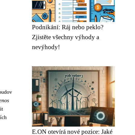
Podnikání: Ráj nebo peklo?
Zjistěte všechny výhody a
nevýhody!
 budov
enos
it
ích
E.ON otevírá nové pozice: Jaké