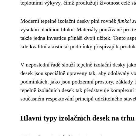
teplotními výkyvy, čímž prodlužují životnost celé s
Moderní tepelně izolační desky plní rovněž
funkci z
vysokou hladinou hluku. Materiály používané pro tep
takže jedna investice přináší dvojí užitek. Tento as
kde kvalitní akustické podmínky přispívají k produkt
V neposlední řadě slouží tepelně izolační desky jak
desek jsou speciálně upraveny tak, aby odolávaly vod
podmínkách, jako jsou podzemní prostory, základy b
tepelně izolačních desek tak představuje komplexní 
současném respektování principů udržitelného staveb
Hlavní typy izolačních desek na trhu