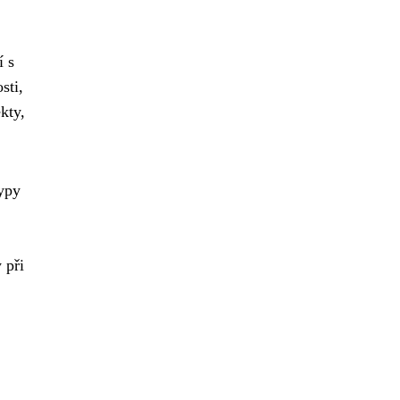
í s
sti,
kty,
typy
 při