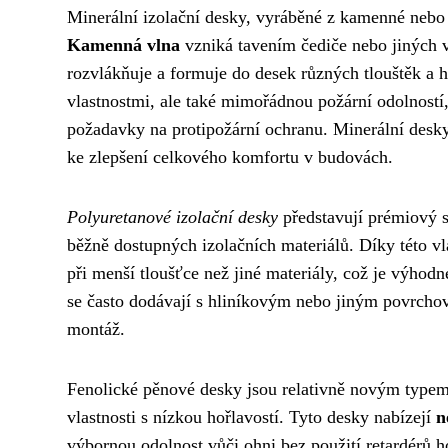
Minerální izolační desky, vyráběné z kamenné nebo s
Kamenná vlna
vzniká tavením čediče nebo jiných v
rozvlákňuje a formuje do desek různých tlouštěk a h
vlastnostmi, ale také mimořádnou požární odolností
požadavky na protipožární ochranu. Minerální desky 
ke zlepšení celkového komfortu v budovách.
Polyuretanové izolační desky
představují prémiový s
běžně dostupných izolačních materiálů. Díky této v
při menší tloušťce než jiné materiály, což je výho
se často dodávají s hliníkovým nebo jiným povrcho
montáž.
Fenolické pěnové desky jsou relativně novým typem 
vlastnosti s nízkou hořlavostí. Tyto desky nabízejí
n
výbornou odolnost vůči ohni bez použití retardérů h