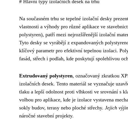
# Hlavní typy izolačních desek na trhu
Na současném trhu se tepelné izolační desky prezentu
vlastnosti a výhody pro různé aplikace ve stavebnic
polystyren), patří mezi nejrozšířenější izolační ma
Tyto desky se vyrábějí z expandovaných polystyreno
klíčový parametr pro efektivní tepelnou izolaci. Po
fasád, střech i podlah, kde poskytují spolehlivou oc
Extrudovaný polystyren
, označovaný zkratkou XPS
izolačních desek. Tento materiál se vyznačuje uzav
tlaku a lepší odolnost proti vlhkosti ve srovnání s
volbou pro aplikace, kde je izolace vystavena mec
sokly budov, terasy nebo ploché střechy.
Jejich výj
náročné stavební projekty.