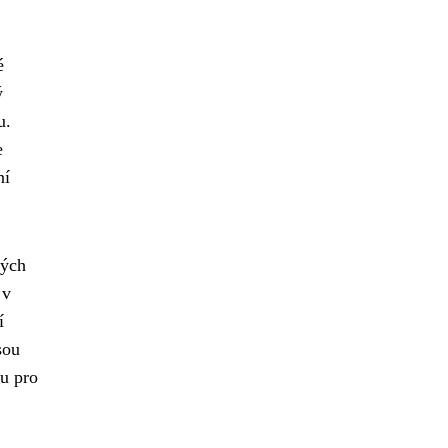
é
ý
u.
e
ní
vých
 v
í
sou
u pro