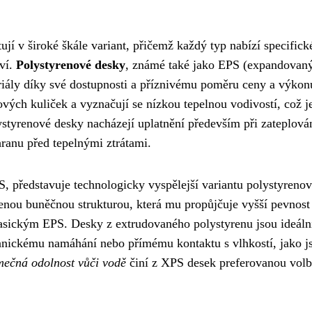
jí v široké škále variant, přičemž každý typ nabízí specifick
tví.
Polystyrenové desky
, známé také jako EPS (expandovan
teriály díky své dostupnosti a příznivému poměru ceny a výkon
vých kuliček a vyznačují se nízkou tepelnou vodivostí, což j
lystyrenové desky nacházejí uplatnění především při zateplová
hranu před tepelnými ztrátami.
, představuje technologicky vyspělejší variantu polystyreno
řenou buněčnou strukturou, která mu propůjčuje vyšší pevnost
 klasickým EPS. Desky z extrudovaného polystyrenu jsou ideáln
hanickému namáhání nebo přímému kontaktu s vlhkostí, jako j
imečná odolnost vůči vodě
činí z XPS desek preferovanou volb