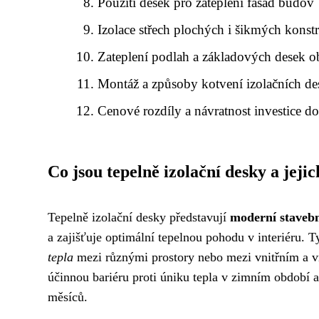
Použití desek pro zateplení fasád budov
Izolace střech plochých i šikmých konst
Zateplení podlah a základových desek o
Montáž a způsoby kotvení izolačních de
Cenové rozdíly a návratnost investice do
Co jsou tepelně izolační desky a jejic
Tepelně izolační desky představují
moderní stavebn
a zajišťuje optimální tepelnou pohodu v interiéru. T
tepla
mezi různými prostory nebo mezi vnitřním a vn
účinnou bariéru proti úniku tepla v zimním období 
měsíců.