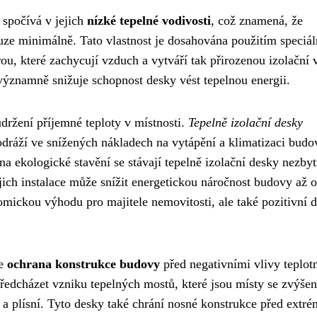
 spočívá v jejich
nízké tepelné vodivosti
, což znamená, že
ouze minimálně. Tato vlastnost je dosahována použitím speciál
ou, které zachycují vzduch a vytváří tak přirozenou izolační v
významně snižuje schopnost desky vést tepelnou energii.
držení příjemné teploty v místnosti.
Tepelně izolační desky
odráží ve snížených nákladech na vytápění a klimatizaci budo
na ekologické stavění se stávají tepelně izolační desky nezby
ich instalace může snížit energetickou náročnost budovy až o
omickou výhodu pro majitele nemovitosti, ale také pozitivní 
je
ochrana konstrukce budovy
před negativními vlivy teplot
ředcházet vzniku tepelných mostů, které jsou místy se zvýše
a plísní. Tyto desky také chrání nosné konstrukce před extr