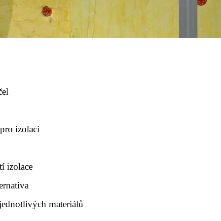
čel
ro izolaci
í izolace
ernativa
jednotlivých materiálů