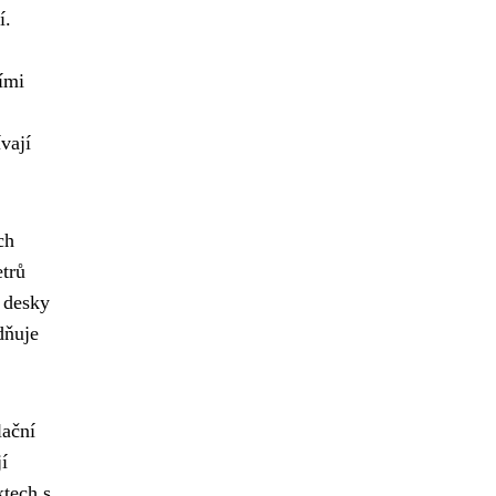
í.
ími
vají
ch
etrů
 desky
dňuje
lační
í
ktech s