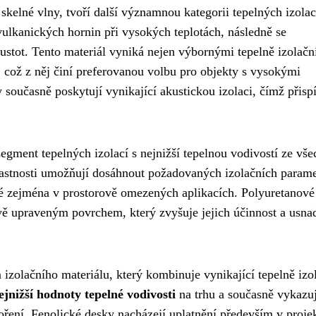
kelné vlny, tvoří další významnou kategorii tepelných izolac
ulkanických hornin při vysokých teplotách, následně se
ustot. Tento materiál vyniká nejen výbornými tepelně izolačn
, což z něj činí preferovanou volbu pro objekty s vysokými
současně poskytují vynikající akustickou izolaci, čímž přispí
egment tepelných izolací s nejnižší tepelnou vodivostí ze vše
lastnosti umožňují dosáhnout požadovaných izolačních param
dné zejména v prostorově omezených aplikacích. Polyuretanové
vě upraveným povrchem, který zvyšuje jejich účinnost a usna
izolačního materiálu, který kombinuje vynikající tepelně izo
ejnižší hodnoty tepelné vodivosti
na trhu a současně vykazuj
oření. Fenolické desky nacházejí uplatnění především v proje