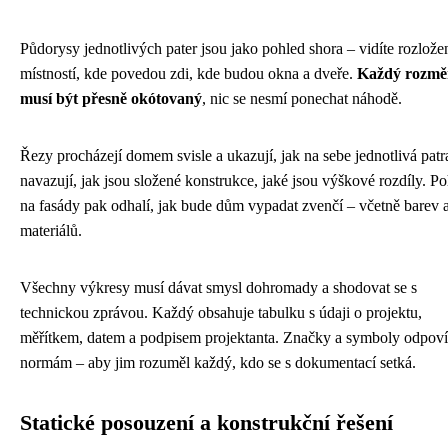
Půdorysy jednotlivých pater jsou jako pohled shora – vidíte rozlože
místností, kde povedou zdi, kde budou okna a dveře.
Každý rozmě
musí být přesně okótovaný
, nic se nesmí ponechat náhodě.
Řezy procházejí domem svisle a ukazují, jak na sebe jednotlivá patr
navazují, jak jsou složené konstrukce, jaké jsou výškové rozdíly. P
na fasády pak odhalí, jak bude dům vypadat zvenčí – včetně barev 
materiálů.
Všechny výkresy musí dávat smysl dohromady a shodovat se s
technickou zprávou. Každý obsahuje tabulku s údaji o projektu,
měřítkem, datem a podpisem projektanta. Značky a symboly odpoví
normám – aby jim rozuměl každý, kdo se s dokumentací setká.
Statické posouzení a konstrukční řešení