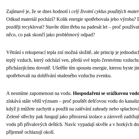
Zajímavé je, že se dnes hodnotí i
celý životní cyklus použitých mater
Odkud materiál pochází? Kolik energie spotřebovala jeho výroba? 
později recyklovat? Stavíte dům třeba na padesát let – proč používat
něco, co pak skončí jako problémový odpad?
Větrání s rekuperací tepla zní možná složitě, ale princip je jednoduc
teplý vzduch, který odchází ven, předá své teplo čerstvému vzduch
přicházejícímu dovnitř. Ušetříte tím spoustu energie, kterou byste ji
spotřebovali na dohřívání studeného vzduchu zvenku.
A nesmíme zapomenout na vodu.
Hospodaření se srážkovou vod
získává stále větší význam – proč pouštět dešťovou vodu do kanaliz
když ji můžete zachytit a použít na zalévání zahrady nebo splachov
Zelené střechy pak fungují jako přirozená izolace a zároveň zadržuj
vodu při přívalových deštích. Navíc vypadají skvěle a v horkých d
příjemně ochlazují okolí.