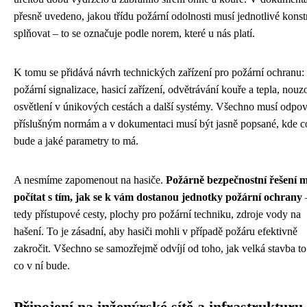
přesně uvedeno, jakou třídu požární odolnosti musí jednotlivé kons
splňovat – to se označuje podle norem, které u nás platí.
K tomu se přidává návrh technických zařízení pro požární ochranu:
požární signalizace, hasicí zařízení, odvětrávání kouře a tepla, nouz
osvětlení v únikových cestách a další systémy. Všechno musí odpov
příslušným normám a v dokumentaci musí být jasně popsané, kde c
bude a jaké parametry to má.
A nesmíme zapomenout na hasiče.
Požárně bezpečnostní řešení m
počítat s tím, jak se k vám dostanou jednotky požární ochrany
tedy přístupové cesty, plochy pro požární techniku, zdroje vody na
hašení. To je zásadní, aby hasiči mohli v případě požáru efektivně
zakročit. Všechno se samozřejmě odvíjí od toho, jak velká stavba to 
co v ní bude.