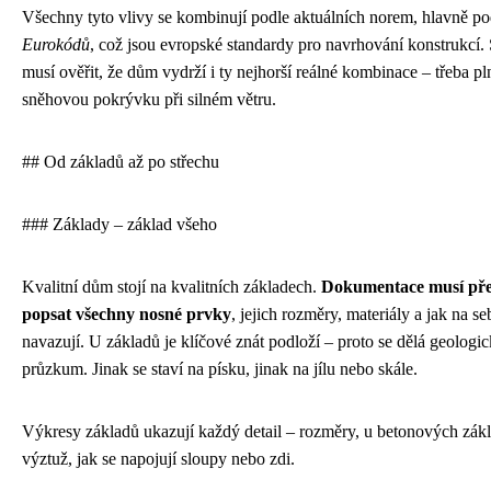
Všechny tyto vlivy se kombinují podle aktuálních norem, hlavně po
Eurokódů
, což jsou evropské standardy pro navrhování konstrukcí. 
musí ověřit, že dům vydrží i ty nejhorší reálné kombinace – třeba p
sněhovou pokrývku při silném větru.
## Od základů až po střechu
### Základy – základ všeho
Kvalitní dům stojí na kvalitních základech.
Dokumentace musí př
popsat všechny nosné prvky
, jejich rozměry, materiály a jak na se
navazují. U základů je klíčové znát podloží – proto se dělá geologi
průzkum. Jinak se staví na písku, jinak na jílu nebo skále.
Výkresy základů ukazují každý detail – rozměry, u betonových zákl
výztuž, jak se napojují sloupy nebo zdi.