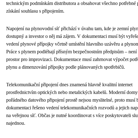
technickým podmínkám distributora a obsahovat všechno potřebné 
získání souhlasu s připojením.
Napojení na plynovodní síť přichází v úvahu tam, kde je zemní ply
dostupný a investor o něj má zájem. V dokumentaci musí být vyřeš
vedení plynové přípojky včetně umístění hlavního uzávěru a plyno
Práce s plynem podléhají přísným bezpečnostním předpisům – není
prostor pro improvizaci. Dokumentace musí zahrnovat výpočet pot
plynu a dimenzování přípojky podle plánovaných spotřebičů.
Telekomunikační připojení dnes znamená hlavně kvalitní internet
prostřednictvím optických nebo metalických kabelů. Moderní domy
pořádného datového připojení prostě nejsou myslitelné, proto musí 
dokumentaci řešeno vedení telekomunikačních rozvodů a jejich nap
na veřejnou síť. Občas je nutné koordinovat s více poskytovateli sl
najednou.