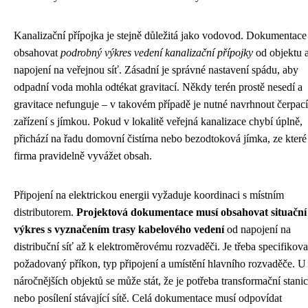
Kanalizační přípojka je stejně důležitá jako vodovod. Dokumentace
obsahovat
podrobný výkres vedení kanalizační přípojky
od objektu 
napojení na veřejnou síť. Zásadní je správné nastavení spádu, aby
odpadní voda mohla odtékat gravitací. Někdy terén prostě nesedí a
gravitace nefunguje – v takovém případě je nutné navrhnout čerpací
zařízení s jímkou. Pokud v lokalitě veřejná kanalizace chybí úplně,
přichází na řadu domovní čistírna nebo bezodtoková jímka, ze které
firma pravidelně vyvážet obsah.
Připojení na elektrickou energii vyžaduje koordinaci s místním
distributorem.
Projektová dokumentace musí obsahovat situační
výkres s vyznačením trasy kabelového vedení
od napojení na
distribuční síť až k elektroměrovému rozvaděči. Je třeba specifikova
požadovaný příkon, typ připojení a umístění hlavního rozvaděče. U
náročnějších objektů se může stát, že je potřeba transformační stani
nebo posílení stávající sítě. Celá dokumentace musí odpovídat