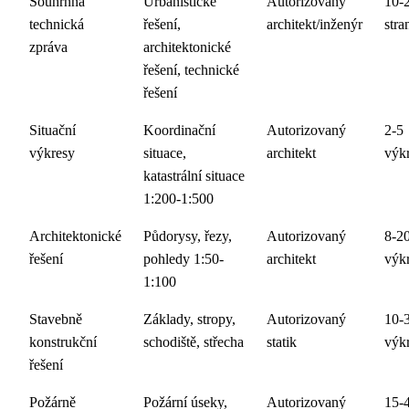
Souhrnná
Urbanistické
Autorizovaný
10-
technická
řešení,
architekt/inženýr
stra
zpráva
architektonické
řešení, technické
řešení
Situační
Koordinační
Autorizovaný
2-5
výkresy
situace,
architekt
výk
katastrální situace
1:200-1:500
Architektonické
Půdorysy, řezy,
Autorizovaný
8-2
řešení
pohledy 1:50-
architekt
výk
1:100
Stavebně
Základy, stropy,
Autorizovaný
10-
konstrukční
schodiště, střecha
statik
výk
řešení
Požárně
Požární úseky,
Autorizovaný
15-