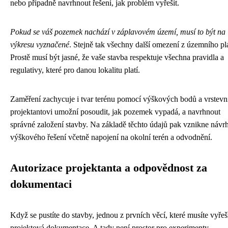
nebo případně navrhnout řešení, jak problém vyřešit.
Pokud se váš pozemek nachází v záplavovém území, musí to být na
výkresu vyznačené
. Stejně tak všechny další omezení z územního pl
Prostě musí být jasné, že vaše stavba respektuje všechna pravidla a
regulativy, které pro danou lokalitu platí.
Zaměření zachycuje i tvar terénu pomocí výškových bodů a vrstevn
projektantovi umožní posoudit, jak pozemek vypadá, a navrhnout
správné založení stavby. Na základě těchto údajů pak vznikne návr
výškového řešení včetně napojení na okolní terén a odvodnění.
Autorizace projektanta a odpovědnost za
dokumentaci
Když se pustíte do stavby, jednou z prvních věcí, které musíte vyřeši
projektová dokumentace. A tady není prostor pro experimenty –