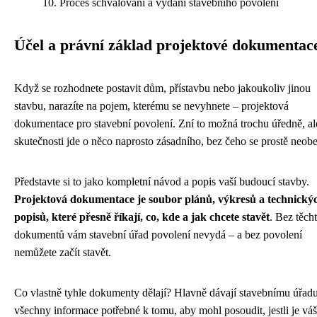
Proces schvalování a vydání stavebního povolení
Účel a právní základ projektové dokumentac
Když se rozhodnete postavit dům, přístavbu nebo jakoukoliv jinou
stavbu, narazíte na pojem, kterému se nevyhnete – projektová
dokumentace pro stavební povolení. Zní to možná trochu úředně, al
skutečnosti jde o něco naprosto zásadního, bez čeho se prostě neobe
Představte si to jako kompletní návod a popis vaší budoucí stavby.
Projektová dokumentace je soubor plánů, výkresů a technický
popisů, které přesně říkají, co, kde a jak chcete stavět
. Bez těch
dokumentů vám stavební úřad povolení nevydá – a bez povolení
nemůžete začít stavět.
Co vlastně tyhle dokumenty dělají? Hlavně dávají stavebnímu úřad
všechny informace potřebné k tomu, aby mohl posoudit, jestli je váš