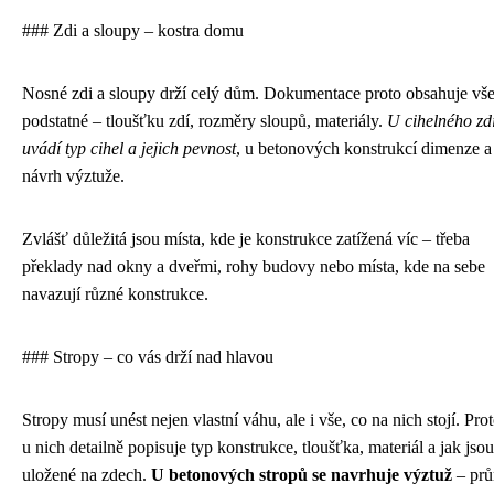
### Zdi a sloupy – kostra domu
Nosné zdi a sloupy drží celý dům. Dokumentace proto obsahuje vš
podstatné – tloušťku zdí, rozměry sloupů, materiály.
U cihelného zd
uvádí typ cihel a jejich pevnost
, u betonových konstrukcí dimenze a
návrh výztuže.
Zvlášť důležitá jsou místa, kde je konstrukce zatížená víc – třeba
překlady nad okny a dveřmi, rohy budovy nebo místa, kde na sebe
navazují různé konstrukce.
### Stropy – co vás drží nad hlavou
Stropy musí unést nejen vlastní váhu, ale i vše, co na nich stojí. Prot
u nich detailně popisuje typ konstrukce, tloušťka, materiál a jak jsou
uložené na zdech.
U betonových stropů se navrhuje výztuž
– pr