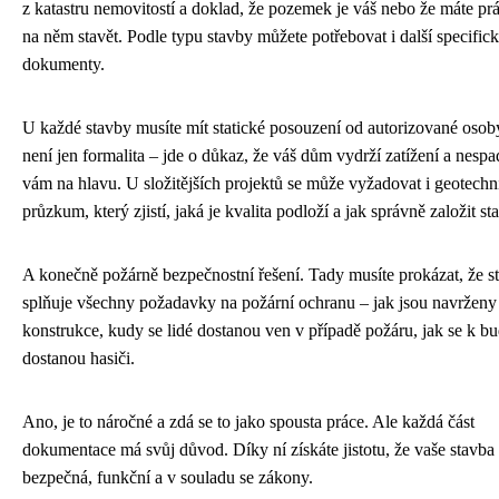
z katastru nemovitostí a doklad, že pozemek je váš nebo že máte pr
na něm stavět. Podle typu stavby můžete potřebovat i další specific
dokumenty.
U každé stavby musíte mít statické posouzení od autorizované osob
není jen formalita – jde o důkaz, že váš dům vydrží zatížení a nesp
vám na hlavu. U složitějších projektů se může vyžadovat i geotech
průzkum, který zjistí, jaká je kvalita podloží a jak správně založit st
A konečně požárně bezpečnostní řešení. Tady musíte prokázat, že s
splňuje všechny požadavky na požární ochranu – jak jsou navrženy
konstrukce, kudy se lidé dostanou ven v případě požáru, jak se k b
dostanou hasiči.
Ano, je to náročné a zdá se to jako spousta práce. Ale každá část
dokumentace má svůj důvod. Díky ní získáte jistotu, že vaše stavba
bezpečná, funkční a v souladu se zákony.