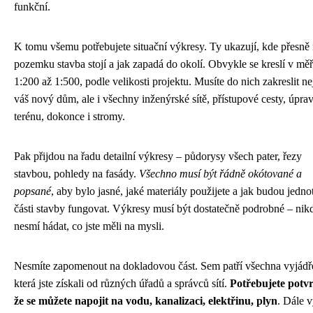
funkční.
K tomu všemu potřebujete situační výkresy. Ty ukazují, kde přesně
pozemku stavba stojí a jak zapadá do okolí. Obvykle se kreslí v měř
1:200 až 1:500, podle velikosti projektu. Musíte do nich zakreslit ne
váš nový dům, ale i všechny inženýrské sítě, přístupové cesty, úpra
terénu, dokonce i stromy.
Pak přijdou na řadu detailní výkresy – půdorysy všech pater, řezy
stavbou, pohledy na fasády.
Všechno musí být řádně okótované a
popsané
, aby bylo jasné, jaké materiály použijete a jak budou jedno
části stavby fungovat. Výkresy musí být dostatečně podrobné – nik
nesmí hádat, co jste měli na mysli.
Nesmíte zapomenout na dokladovou část. Sem patří všechna vyjádř
která jste získali od různých úřadů a správců sítí.
Potřebujete potvr
že se můžete napojit na vodu, kanalizaci, elektřinu, plyn
. Dále v