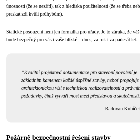
únosnosti (že se nezřítí), tak z hlediska použitelnosti (že se třeba n
praskat zdi kvůli průhybům).
Statické posouzení není jen formalita pro úřady. Je to záruka, že vá
bude bezpečný pro vás i vaše blízké – dnes, za rok i za padesát let.
Kvalitní projektová dokumentace pro stavební povolení je
základním kamenem každé úspěšné stavby, neboť propojuje
architektonickou vizi s technickou realizovatelností a právní
požadavky, čímž vytváří most mezi představou a skutečností.
Radovan Kubíče
Požárně bezpečnostní řešení stavby