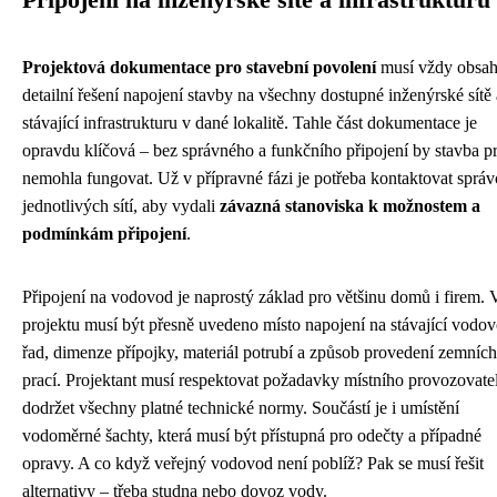
Připojení na inženýrské sítě a infrastrukturu
Projektová dokumentace pro stavební povolení
musí vždy obsah
detailní řešení napojení stavby na všechny dostupné inženýrské sítě 
stávající infrastrukturu v dané lokalitě. Tahle část dokumentace je
opravdu klíčová – bez správného a funkčního připojení by stavba p
nemohla fungovat. Už v přípravné fázi je potřeba kontaktovat správ
jednotlivých sítí, aby vydali
závazná stanoviska k možnostem a
podmínkám připojení
.
Připojení na vodovod je naprostý základ pro většinu domů i firem. 
projektu musí být přesně uvedeno místo napojení na stávající vodo
řad, dimenze přípojky, materiál potrubí a způsob provedení zemních
prací. Projektant musí respektovat požadavky místního provozovate
dodržet všechny platné technické normy. Součástí je i umístění
vodoměrné šachty, která musí být přístupná pro odečty a případné
opravy. A co když veřejný vodovod není poblíž? Pak se musí řešit
alternativy – třeba studna nebo dovoz vody.