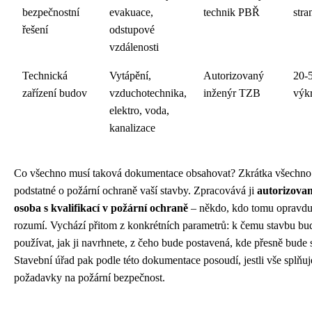
bezpečnostní
evakuace,
technik PBŘ
stra
řešení
odstupové
vzdálenosti
Technická
Vytápění,
Autorizovaný
20-
zařízení budov
vzduchotechnika,
inženýr TZB
výk
elektro, voda,
kanalizace
Co všechno musí taková dokumentace obsahovat? Zkrátka všechno
podstatné o požární ochraně vaší stavby. Zpracovává ji
autorizova
osoba s kvalifikací v požární ochraně
– někdo, kdo tomu opravd
rozumí. Vychází přitom z konkrétních parametrů: k čemu stavbu bu
používat, jak ji navrhnete, z čeho bude postavená, kde přesně bude s
Stavební úřad pak podle této dokumentace posoudí, jestli vše splňuj
požadavky na požární bezpečnost.