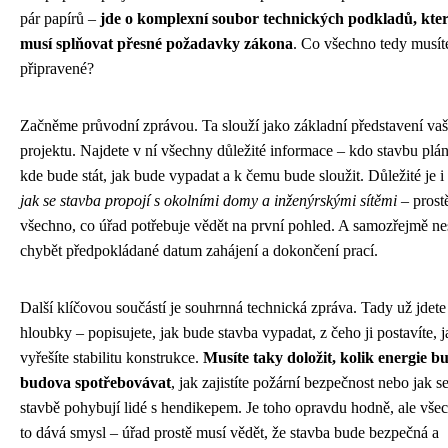
pár papírů –
jde o komplexní soubor technických podkladů, kte
musí splňovat přesné požadavky zákona
. Co všechno tedy musít
připravené?
Začněme průvodní zprávou. Ta slouží jako základní představení va
projektu. Najdete v ní všechny důležité informace – kdo stavbu plán
kde bude stát, jak bude vypadat a k čemu bude sloužit. Důležité je i 
jak se stavba propojí s okolními domy a inženýrskými sítěmi
– prost
všechno, co úřad potřebuje vědět na první pohled. A samozřejmě n
chybět předpokládané datum zahájení a dokončení prací.
Další klíčovou součástí je souhrnná technická zpráva. Tady už jdete
hloubky – popisujete, jak bude stavba vypadat, z čeho ji postavíte, j
vyřešíte stabilitu konstrukce.
Musíte taky doložit, kolik energie b
budova spotřebovávat
, jak zajistíte požární bezpečnost nebo jak s
stavbě pohybují lidé s hendikepem. Je toho opravdu hodně, ale vše
to dává smysl – úřad prostě musí vědět, že stavba bude bezpečná a