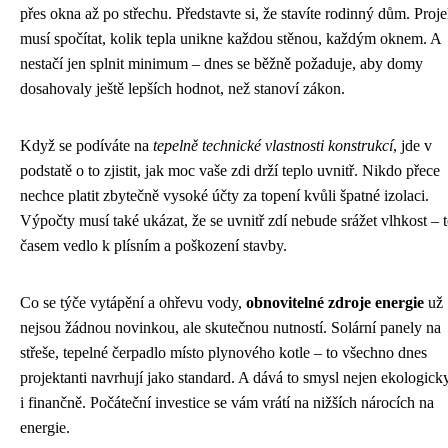
přes okna až po střechu. Představte si, že stavíte rodinný dům. Proje
musí spočítat, kolik tepla unikne každou stěnou, každým oknem. A
nestačí jen splnit minimum – dnes se běžně požaduje, aby domy
dosahovaly ještě lepších hodnot, než stanoví zákon.
Když se podíváte na
tepelně technické vlastnosti konstrukcí
, jde v
podstatě o to zjistit, jak moc vaše zdi drží teplo uvnitř. Nikdo přece
nechce platit zbytečně vysoké účty za topení kvůli špatné izolaci.
Výpočty musí také ukázat, že se uvnitř zdí nebude srážet vlhkost – 
časem vedlo k plísním a poškození stavby.
Co se týče vytápění a ohřevu vody,
obnovitelné zdroje energie
už
nejsou žádnou novinkou, ale skutečnou nutností. Solární panely na
střeše, tepelné čerpadlo místo plynového kotle – to všechno dnes
projektanti navrhují jako standard. A dává to smysl nejen ekologicky
i finančně. Počáteční investice se vám vrátí na nižších nárocích na
energie.