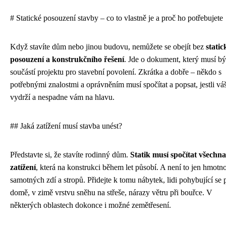
# Statické posouzení stavby – co to vlastně je a proč ho potřebujete
Když stavíte dům nebo jinou budovu, nemůžete se obejít bez
stati
posouzení a konstrukčního řešení
. Jde o dokument, který musí bý
součástí projektu pro stavební povolení. Zkrátka a dobře – někdo s
potřebnými znalostmi a oprávněním musí spočítat a popsat, jestli v
vydrží a nespadne vám na hlavu.
## Jaká zatížení musí stavba unést?
Představte si, že stavíte rodinný dům.
Statik musí spočítat všechna
zatížení
, která na konstrukci během let působí. A není to jen hmotno
samotných zdí a stropů. Přidejte k tomu nábytek, lidi pohybující se 
domě, v zimě vrstvu sněhu na střeše, nárazy větru při bouřce. V
některých oblastech dokonce i možné zemětřesení.