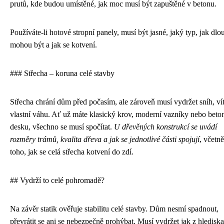
prutů, kde budou umístěné, jak moc musí být zapuštěné v betonu.
Používáte-li hotové stropní panely, musí být jasné, jaký typ, jak dlo
mohou být a jak se kotvení.
### Střecha – koruna celé stavby
Střecha chrání dům před počasím, ale zároveň musí vydržet sníh, vít
vlastní váhu. Ať už máte klasický krov, moderní vazníky nebo bet
desku, všechno se musí spočítat.
U dřevěných konstrukcí se uvádí
rozměry trámů, kvalita dřeva a jak se jednotlivé části spojují
, včetně
toho, jak se celá střecha kotvení do zdí.
## Vydrží to celé pohromadě?
Na závěr statik ověřuje stabilitu celé stavby. Dům nesmí spadnout,
převrátit se ani se nebezpečně prohýbat. Musí vydržet jak z hlediska