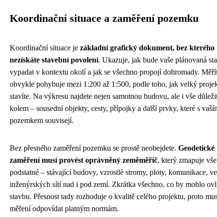
Koordinační situace a zaměření pozemku
Koordinační situace je
základní grafický dokument, bez kterého
nezískáte stavební povolení
. Ukazuje, jak bude vaše plánovaná st
vypadat v kontextu okolí a jak se všechno propojí dohromady. Měří
obvykle pohybuje mezi 1:200 až 1:500, podle toho, jak velký proje
stavíte. Na výkresu najdete nejen samotnou budovu, ale i vše důleži
kolem – sousední objekty, cesty, přípojky a další prvky, které s vaší
pozemkem souvisejí.
Bez přesného zaměření pozemku se prostě neobejdete.
Geodetické
zaměření musí provést oprávněný zeměměřič
, který zmapuje vše
podstatné – stávající budovy, vzrostlé stromy, ploty, komunikace, v
inženýrských sítí nad i pod zemí. Zkrátka všechno, co by mohlo ovl
stavbu. Přesnost tady rozhoduje o kvalitě celého projektu, proto mus
měření odpovídat platným normám.