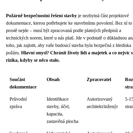
Požárně bezpečnostní řešení stavby
je nezbytná část projektové
dokumentace, kterou potřebujete ke stavebnímu povolení. Bez ní to
prostě nejde – musí být zpracovaná podle platných předpisů a
technických norem, které u nás platí. Jde v podstatě o důkladnou a
toho, jak zajistit, aby vaše budoucí stavba byla bezpečná z hlediska
požáru.
Hlavní smysl? Chránit životy lidí a majetek a co nejvíc s
rizika, kdyby se něco stalo.
Součást
Obsah
Zpracovatel
Roz
dokumentace
str
Průvodní
Identifikace
Autorizovaný
5-1
zpráva
stavby, účel,
architekt/inženýr
stra
kapacita,
zastavěná plocha