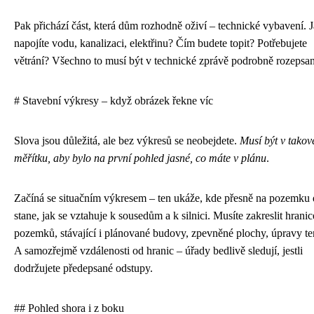
Pak přichází část, která dům rozhodně oživí – technické vybavení. 
napojíte vodu, kanalizaci, elektřinu? Čím budete topit? Potřebujete
větrání? Všechno to musí být v technické zprávě podrobně rozepsan
# Stavební výkresy – když obrázek řekne víc
Slova jsou důležitá, ale bez výkresů se neobejdete.
Musí být v tako
měřítku, aby bylo na první pohled jasné, co máte v plánu
.
Začíná se situačním výkresem – ten ukáže, kde přesně na pozemku
stane, jak se vztahuje k sousedům a k silnici. Musíte zakreslit hranic
pozemků, stávající i plánované budovy, zpevněné plochy, úpravy te
A samozřejmě vzdálenosti od hranic – úřady bedlivě sledují, jestli
dodržujete předepsané odstupy.
## Pohled shora i z boku