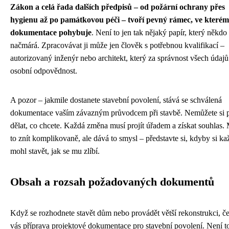
Zákon a celá řada dalších předpisů – od požární ochrany přes
hygienu až po památkovou péči – tvoří pevný rámec, ve kterém
dokumentace pohybuje
. Není to jen tak nějaký papír, který někdo
načmárá. Zpracovávat ji může jen člověk s potřebnou kvalifikací –
autorizovaný inženýr nebo architekt, který za správnost všech údajů
osobní odpovědnost.
A pozor – jakmile dostanete stavební povolení, stává se schválená
dokumentace vaším závazným průvodcem při stavbě. Nemůžete si 
dělat, co chcete. Každá změna musí projít úřadem a získat souhlas.
to znít komplikovaně, ale dává to smysl – představte si, kdyby si k
mohl stavět, jak se mu zlíbí.
Obsah a rozsah požadovaných dokumentů
Když se rozhodnete stavět dům nebo provádět větší rekonstrukci, č
vás příprava projektové dokumentace pro stavební povolení. Není t