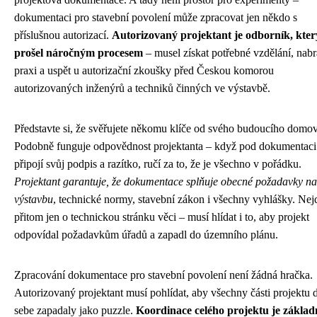
dokumentaci pro stavební povolení může zpracovat jen někdo s
příslušnou autorizací.
Autorizovaný projektant je odborník, kter
prošel náročným procesem
– musel získat potřebné vzdělání, nabr
praxi a uspět u autorizační zkoušky před Českou komorou
autorizovaných inženýrů a techniků činných ve výstavbě.
Představte si, že svěřujete někomu klíče od svého budoucího domov
Podobně funguje odpovědnost projektanta – když pod dokumentaci
připojí svůj podpis a razítko, ručí za to, že je všechno v pořádku.
Projektant garantuje, že dokumentace splňuje obecné požadavky na
výstavbu
, technické normy, stavební zákon i všechny vyhlášky. Nej
přitom jen o technickou stránku věci – musí hlídat i to, aby projekt
odpovídal požadavkům úřadů a zapadl do územního plánu.
Zpracování dokumentace pro stavební povolení není žádná hračka.
Autorizovaný projektant musí pohlídat, aby všechny části projektu 
sebe zapadaly jako puzzle.
Koordinace celého projektu je zákla