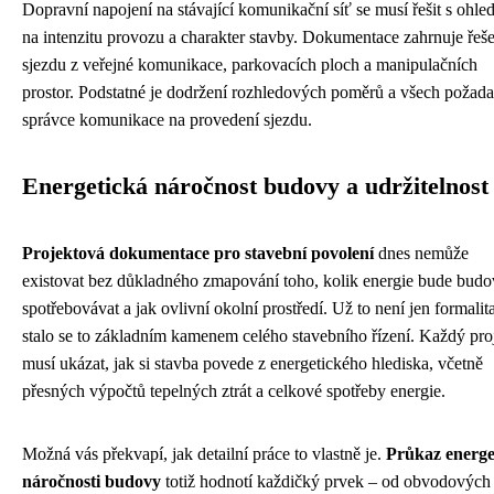
Dopravní napojení na stávající komunikační síť se musí řešit s ohl
na intenzitu provozu a charakter stavby. Dokumentace zahrnuje řeš
sjezdu z veřejné komunikace, parkovacích ploch a manipulačních
prostor. Podstatné je dodržení rozhledových poměrů a všech požad
správce komunikace na provedení sjezdu.
Energetická náročnost budovy a udržitelnost
Projektová dokumentace pro stavební povolení
dnes nemůže
existovat bez důkladného zmapování toho, kolik energie bude budo
spotřebovávat a jak ovlivní okolní prostředí. Už to není jen formalit
stalo se to základním kamenem celého stavebního řízení. Každý pro
musí ukázat, jak si stavba povede z energetického hlediska, včetně
přesných výpočtů tepelných ztrát a celkové spotřeby energie.
Možná vás překvapí, jak detailní práce to vlastně je.
Průkaz energe
náročnosti budovy
totiž hodnotí každičký prvek – od obvodových 