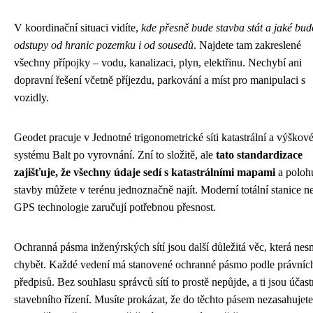
V koordinační situaci vidíte,
kde přesně bude stavba stát a jaké bu
odstupy od hranic pozemku i od sousedů
. Najdete tam zakreslené
všechny přípojky – vodu, kanalizaci, plyn, elektřinu. Nechybí ani
dopravní řešení včetně příjezdu, parkování a míst pro manipulaci s
vozidly.
Geodet pracuje v Jednotné trigonometrické síti katastrální a výško
systému Balt po vyrovnání. Zní to složitě, ale
tato standardizace
zajišťuje, že všechny údaje sedí s katastrálními mapami
a poloh
stavby můžete v terénu jednoznačně najít. Moderní totální stanice n
GPS technologie zaručují potřebnou přesnost.
Ochranná pásma inženýrských sítí jsou další důležitá věc, která nes
chybět. Každé vedení má stanovené ochranné pásmo podle právníc
předpisů. Bez souhlasu správců sítí to prostě nepůjde, a ti jsou účas
stavebního řízení. Musíte prokázat, že do těchto pásem nezasahujete