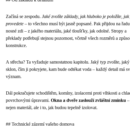
Začíná se zespodu.
Jaké zvolíte základy, jak hluboko je položíte, jak
provedete
– to všechno musí být jasně popsané. Pak přijdou na řadu
nosné zdi – z jakého materiálu, jaké tloušťky, jak odolné. Stropy a
překlady potřebují stejnou pozornost, včetně všech rozměrů a způs
konstrukce.
A střecha? Ta vyžaduje samostatnou kapitolu. Jaký typ zvolíte, jaký
sklon, čím ji pokryjete, kam bude odtékat voda – každý detail má sv
význam.
Dál pokračujete schodištěm, komíny, izolacemi proti vlhkosti a chla
povrchovými úpravami.
Okna a dveře zaslouží zvláštní zmínku
–
nejen materiál, ale i to, jak budou tepelně izolovat.
## Technické zázemí vašeho domova