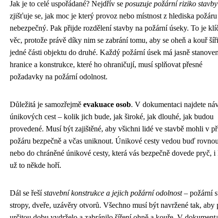
Jak je to celé uspořádané? Nejdřív se
posuzuje požární riziko stavby
zjišťuje se, jak moc je který provoz nebo místnost z hlediska požáru
nebezpečný. Pak přijde rozdělení stavby na požární úseky. To je kl
věc, protože právě díky nim se zabrání tomu, aby se oheň a kouř šíři
jedné části objektu do druhé. Každý požární úsek má jasně stanove
hranice a konstrukce, které ho ohraničují, musí splňovat přesné
požadavky na požární odolnost.
Důležitá je samozřejmě
evakuace osob
. V dokumentaci najdete ná
únikových cest – kolik jich bude, jak široké, jak dlouhé, jak budou
provedené. Musí být zajištěné, aby všichni lidé ve stavbě mohli v p
požáru bezpečně a včas uniknout. Únikové cesty vedou buď rovnou
nebo do chráněné únikové cesty, která vás bezpečně dovede pryč, i
už to někde hoří.
Dál se řeší
stavební konstrukce a jejich požární odolnost
– požární s
stropy, dveře, uzávěry otvorů. Všechno musí být navržené tak, aby
určitou dobu vydrželo a zabránilo šíření ohně a kouře. V dokumenta