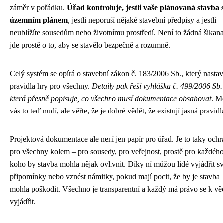
záměr v pořádku.
Úřad kontroluje, jestli vaše plánovaná stavba s
územním plánem
, jestli neporuší nějaké stavební předpisy a jestli
neublížíte sousedům nebo životnímu prostředí. Není to žádná šikan
jde prostě o to, aby se stavělo bezpečně a rozumně.
Celý systém se opírá o stavební zákon č. 183/2006 Sb., který nastav
pravidla hry pro všechny.
Detaily pak řeší vyhláška č. 499/2006 Sb.
která přesně popisuje, co všechno musí dokumentace obsahovat
. M
vás to teď nudí, ale věřte, že je dobré vědět, že existují jasná pravidl
Projektová dokumentace ale není jen papír pro úřad. Je to taky ochr
pro všechny kolem – pro sousedy, pro veřejnost, prostě pro každého
koho by stavba mohla nějak ovlivnit. Díky ní můžou lidé vyjádřit s
připomínky nebo vznést námitky, pokud mají pocit, že by je stavba
mohla poškodit. Všechno je transparentní a každý má právo se k vě
vyjádřit.