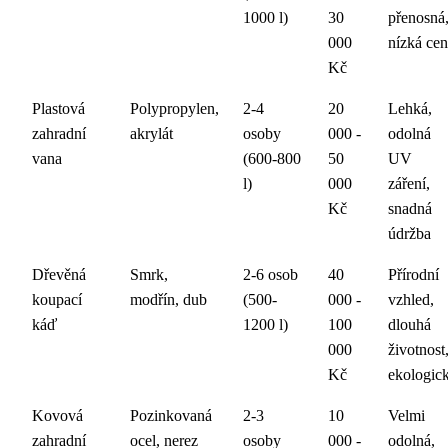
1000 l)
30
přenosná
000
nízká ce
Kč
Plastová
Polypropylen,
2-4
20
Lehká,
zahradní
akrylát
osoby
000 -
odolná
vana
(600-800
50
UV
l)
000
záření,
Kč
snadná
údržba
Dřevěná
Smrk,
2-6 osob
40
Přírodní
koupací
modřín, dub
(500-
000 -
vzhled,
káď
1200 l)
100
dlouhá
000
životnost
Kč
ekologic
Kovová
Pozinkovaná
2-3
10
Velmi
zahradní
ocel, nerez
osoby
000 -
odolná,