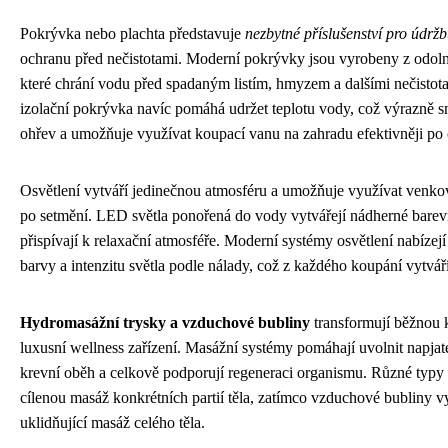
Pokrývka nebo plachta představuje
nezbytné příslušenství pro údržb
ochranu před nečistotami. Moderní pokrývky jsou vyrobeny z odoln
které chrání vodu před spadaným listím, hmyzem a dalšími nečistota
izolační pokrývka navíc pomáhá udržet teplotu vody, což výrazně s
ohřev a umožňuje využívat koupací vanu na zahradu efektivněji po 
Osvětlení vytváří jedinečnou atmosféru a umožňuje využívat venkov
po setmění. LED světla ponořená do vody vytvářejí nádherné barev
přispívají k relaxační atmosféře. Moderní systémy osvětlení nabízej
barvy a intenzitu světla podle nálady, což z každého koupání vytváří
Hydromasážní trysky a vzduchové bubliny
transformují běžnou 
luxusní wellness zařízení. Masážní systémy pomáhají uvolnit napjaté
krevní oběh a celkově podporují regeneraci organismu. Různé typy
cílenou masáž konkrétních partií těla, zatímco vzduchové bubliny v
uklidňující masáž celého těla.