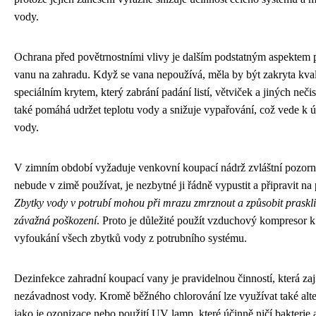
vody.
Ochrana před povětrnostními vlivy je dalším podstatným aspektem 
vanu na zahradu. Když se vana nepoužívá, měla by být zakryta kval
speciálním krytem, který zabrání padání listí, větviček a jiných neči
také pomáhá udržet teplotu vody a snižuje vypařování, což vede k ú
vody.
V zimním období vyžaduje venkovní koupací nádrž zvláštní pozorn
nebude v zimě používat, je nezbytné ji řádně vypustit a připravit na
Zbytky vody v potrubí mohou při mrazu zmrznout a způsobit praskli
závažná poškození
. Proto je důležité použít vzduchový kompresor
vyfoukání všech zbytků vody z potrubního systému.
Dezinfekce zahradní koupací vany je pravidelnou činností, která za
nezávadnost vody. Kromě běžného chlorování lze využívat také alt
jako je ozonizace nebo použití UV lamp, které účinně ničí bakterie