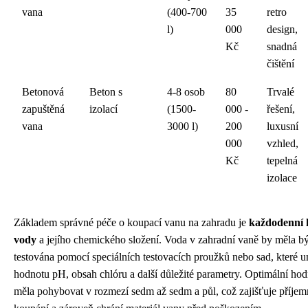
vana
(400-700
35
retro
l)
000
design,
Kč
snadná
čištění
Betonová
Beton s
4-8 osob
80
Trvalé
zapuštěná
izolací
(1500-
000 -
řešení,
vana
3000 l)
200
luxusní
000
vzhled,
Kč
tepelná
izolace
Základem správné péče o koupací vanu na zahradu je
každodenní k
vody
a jejího chemického složení. Voda v zahradní vaně by měla bý
testována pomocí speciálních testovacích proužků nebo sad, které u
hodnotu pH, obsah chlóru a další důležité parametry. Optimální ho
měla pohybovat v rozmezí sedm až sedm a půl, což zajišťuje příjemn