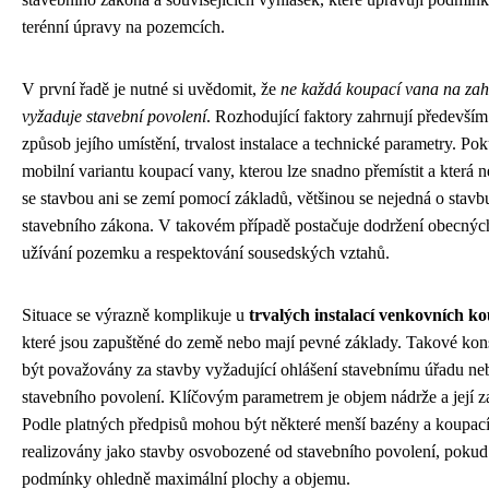
terénní úpravy na pozemcích.
V první řadě je nutné si uvědomit, že
ne každá koupací vana na za
vyžaduje stavební povolení
. Rozhodující faktory zahrnují především
způsob jejího umístění, trvalost instalace a technické parametry. Po
mobilní variantu koupací vany, kterou lze snadno přemístit a která 
se stavbou ani se zemí pomocí základů, většinou se nejedná o stavb
stavebního zákona. V takovém případě postačuje dodržení obecných
užívání pozemku a respektování sousedských vztahů.
Situace se výrazně komplikuje u
trvalých instalací venkovních k
které jsou zapuštěné do země nebo mají pevné základy. Takové kon
být považovány za stavby vyžadující ohlášení stavebnímu úřadu ne
stavebního povolení. Klíčovým parametrem je objem nádrže a její z
Podle platných předpisů mohou být některé menší bazény a koupac
realizovány jako stavby osvobozené od stavebního povolení, pokud
podmínky ohledně maximální plochy a objemu.