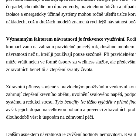
čerpadel, chemikálie pro úpravu vody, pravidelnou údržbu a případn
izolace a energeticky účinné systémy mohou ročně ušetřit tisíce ko
nákladech, což u dražších modelů znamená rychlejší návratnost počá
Významným faktorem návratnosti je frekvence využívání
. Rodi
koupací vanu na zahradu pravidelně po celý rok, dosáhne mnohem r
návratnosti než ti, kteří ji používají pouze sezónně. Při pravidelném 
může vrátit nejen ve formě úspory za wellness služby, ale předevš
zdravotních benefitů a zlepšení kvality života.
Zdravotní přínosy spojené s pravidelným používáním venkovní kou
zahrnují zlepšení krevního oběhu, uvolnění svalového napětí, podp
systému a redukci stresu.
Tyto benefity lze těžko vyjádřit v přímé fi
avšak jejich dopad na celkovou pohodu a prevenci zdravotních pr
dlouhodobě vést k úsporám na zdravotní péči.
Dalším aspektem návratnosti je zvýšení hodnoty nemovitosti. Kvalit