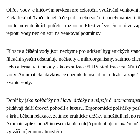
Ohřev vody je klíčovým prvkem pro celoroční využívání venkovní 
Elektrické ohřívače, tepelná čerpadla nebo solární panely nabízejí 
podle individuálních potřeb a rozpočtu. Efektivní systém ohřevu zaj
teplotu vody bez ohledu na venkovní podmínky.
Filtrace a čištění vody jsou nezbytné pro udržení hygienických stan
filtrační systém odstraňuje nečistoty a mikroorganismy, zatímco ch
nebo alternativní metody jako ozonizace či UV sterilizace zajišťují 
vody. Automatické dávkovače chemikálií usnadňují údržbu a zajišťu
kvalitu vody.
Doplňky jako
polštářky na hlavu, držáky na nápoje či aromaterape
přidávají další úroveň pohodlí a luxusu. Ergonomické polštářky pos
a krku během relaxace, zatímco praktické držáky umožňují mít po r
Aromaterapie s použitím esenciálních olejů prohlubuje relaxační úč
vytváří příjemnou atmosféru.