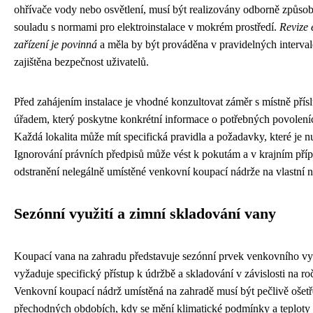
ohřívače vody nebo osvětlení, musí být realizovány odborně způsob
souladu s normami pro elektroinstalace v mokrém prostředí.
Revize 
zařízení je povinná
a měla by být prováděna v pravidelných interval
zajištěna bezpečnost uživatelů.
Před zahájením instalace je vhodné konzultovat záměr s místně pří
úřadem, který poskytne konkrétní informace o potřebných povoleníc
Každá lokalita může mít specifická pravidla a požadavky, které je n
Ignorování právních předpisů může vést k pokutám a v krajním přípa
odstranění nelegálně umístěné venkovní koupací nádrže na vlastní n
Sezónní využití a zimní skladování vany
Koupací vana na zahradu představuje sezónní prvek venkovního vy
vyžaduje specifický přístup k údržbě a skladování v závislosti na r
Venkovní koupací nádrž umístěná na zahradě musí být pečlivě ošet
přechodných obdobích, kdy se mění klimatické podmínky a teploty z