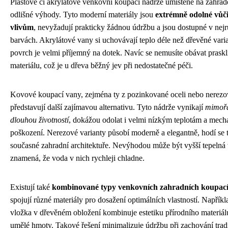
Plastové či akrylátové venkovní koupací nádrže umístěné na zahradě
odlišné výhody. Tyto moderní materiály jsou
extrémně odolné vůč
vlivům
, nevyžadují prakticky žádnou údržbu a jsou dostupné v nejr
barvách. Akrylátové vany si uchovávají teplo déle než dřevěné varia
povrch je velmi příjemný na dotek. Navíc se nemusíte obávat praskl
materiálu, což je u dřeva běžný jev při nedostatečné péči.
Kovové koupací vany, zejména ty z pozinkované oceli nebo nerezov
představují další zajímavou alternativu. Tyto nádrže vynikají
mimořá
dlouhou životností
, dokážou odolat i velmi nízkým teplotám a mec
poškození. Nerezové varianty působí moderně a elegantně, hodí se 
současné zahradní architektuře. Nevýhodou může být vyšší tepelná 
znamená, že voda v nich rychleji chladne.
Existují také
kombinované typy venkovních zahradních koupac
spojují různé materiály pro dosažení optimálních vlastností. Napříkl
vložka v dřevěném obložení kombinuje estetiku přírodního materiálu
umělé hmoty. Takové řešení minimalizuje údržbu při zachování trad