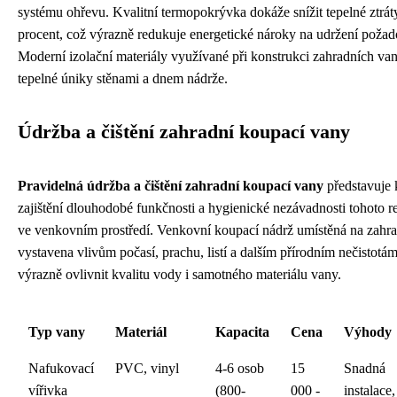
systému ohřevu. Kvalitní termopokrývka dokáže snížit tepelné ztrát
procent, což výrazně redukuje energetické nároky na udržení požad
Moderní izolační materiály využívané při konstrukci zahradních van
tepelné úniky stěnami a dnem nádrže.
Údržba a čištění zahradní koupací vany
Pravidelná údržba a čištění zahradní koupací vany
představuje 
zajištění dlouhodobé funkčnosti a hygienické nezávadnosti tohoto 
ve venkovním prostředí. Venkovní koupací nádrž umístěná na zahrad
vystavena vlivům počasí, prachu, listí a dalším přírodním nečistotá
výrazně ovlivnit kvalitu vody i samotného materiálu vany.
Typ vany
Materiál
Kapacita
Cena
Výhody
Nafukovací
PVC, vinyl
4-6 osob
15
Snadná
vířivka
(800-
000 -
instalace,