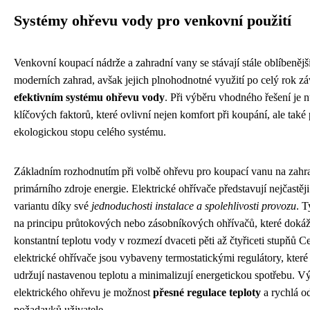
Systémy ohřevu vody pro venkovní použití
Venkovní koupací nádrže a zahradní vany se stávají stále oblíbeně
moderních zahrad, avšak jejich plnohodnotné využití po celý rok zá
efektivním systému ohřevu vody
. Při výběru vhodného řešení je n
klíčových faktorů, které ovlivní nejen komfort při koupání, ale také
ekologickou stopu celého systému.
Základním rozhodnutím při volbě ohřevu pro koupací vanu na zahra
primárního zdroje energie. Elektrické ohřívače představují nejčastě
variantu díky své
jednoduchosti instalace a spolehlivosti provozu
. T
na principu průtokových nebo zásobníkových ohřívačů, které doká
konstantní teplotu vody v rozmezí dvaceti pěti až čtyřiceti stupňů C
elektrické ohřívače jsou vybaveny termostatickými regulátory, kter
udržují nastavenou teplotu a minimalizují energetickou spotřebu. 
elektrického ohřevu je možnost
přesné regulace teploty
a rychlá o
požadavků uživatele.