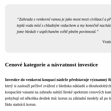
Zahrada s venkovní vanou je jako most mezi civilizací a př
teplá voda mísí s chladným vzduchem a my konečně nachází
jsme hledali v uspěchaném světě plném povinností.
Vrati
Cenové kategorie a návratnost investice
Investice do venkovní koupací nádrže představuje významný f
který si zaslouží pečlivé zvážení z hlediska nákladů a dlouhodobých
koupacími vanami na zahradu nabízí široké spektrum cenových kateg
pohybují od několika desítek tisíc korun za základní modely až po l
řádu statisíců korun.