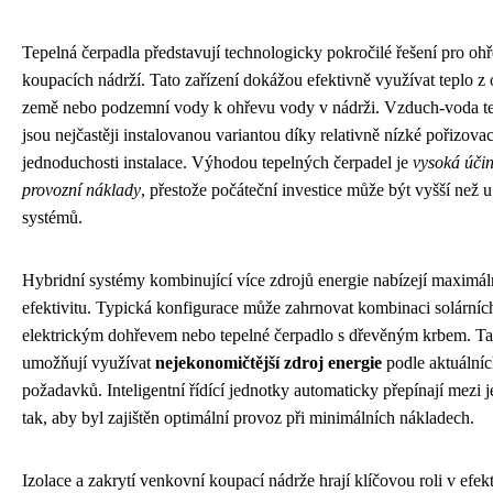
Tepelná čerpadla představují technologicky pokročilé řešení pro o
koupacích nádrží. Tato zařízení dokážou efektivně využívat teplo z
země nebo podzemní vody k ohřevu vody v nádrži. Vzduch-voda te
jsou nejčastěji instalovanou variantou díky relativně nízké pořizovac
jednoduchosti instalace. Výhodou tepelných čerpadel je
vysoká účin
provozní náklady
, přestože počáteční investice může být vyšší než
systémů.
Hybridní systémy kombinující více zdrojů energie nabízejí maximální
efektivitu. Typická konfigurace může zahrnovat kombinaci solárníc
elektrickým dohřevem nebo tepelné čerpadlo s dřevěným krbem. T
umožňují využívat
nejekonomičtější zdroj energie
podle aktuální
požadavků. Inteligentní řídící jednotky automaticky přepínají mezi j
tak, aby byl zajištěn optimální provoz při minimálních nákladech.
Izolace a zakrytí venkovní koupací nádrže hrají klíčovou roli v efek