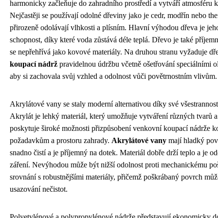
harmonicky začleňuje do zahradního prostředí a vytváří atmosféru kl
Nejčastěji se používají odolné dřeviny jako je cedr, modřín nebo t
přirozeně odolávají vlhkosti a plísním. Hlavní výhodou dřeva je jeho
schopnost, díky které voda zůstává déle teplá. Dřevo je také příjemn
se nepřehřívá jako kovové materiály. Na druhou stranu vyžaduje d
koupací nádrž
pravidelnou údržbu včetně ošetřování speciálními ol
aby si zachovala svůj vzhled a odolnost vůči povětrnostním vlivům.
Akrylátové vany se staly moderní alternativou díky své všestrannost
Akrylát je lehký materiál, který umožňuje vytváření různých tvarů a
poskytuje široké možnosti přizpůsobení venkovní koupací nádrže k
požadavkům a prostoru zahrady.
Akrylátové vany
mají hladký povr
snadno čistí a je příjemný na dotek. Materiál dobře drží teplo a je 
záření. Nevýhodou může být nižší odolnost proti mechanickému po
srovnání s robustnějšími materiály, přičemž poškrábaný povrch můž
usazování nečistot.
Polyetylénové a polypropylénové nádrže představují ekonomicky do