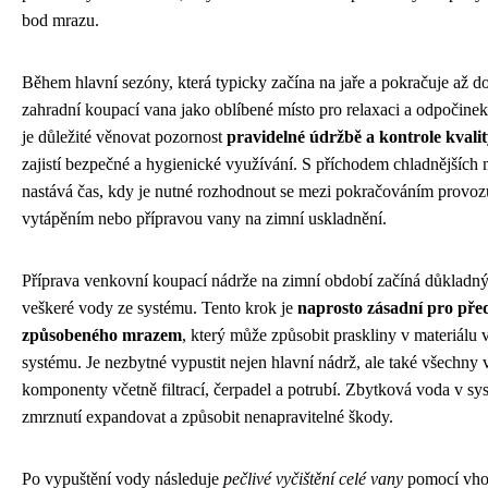
bod mrazu.
Během hlavní sezóny, která typicky začína na jaře a pokračuje až d
zahradní koupací vana jako oblíbené místo pro relaxaci a odpočine
je důležité věnovat pozornost
pravidelné údržbě a kontrole kvali
zajistí bezpečné a hygienické využívání. S příchodem chladnějších
nastává čas, kdy je nutné rozhodnout se mezi pokračováním provo
vytápěním nebo přípravou vany na zimní uskladnění.
Příprava venkovní koupací nádrže na zimní období začíná důklad
veškeré vody ze systému. Tento krok je
naprosto zásadní pro před
způsobeného mrazem
, který může způsobit praskliny v materiálu 
systému. Je nezbytné vypustit nejen hlavní nádrž, ale také všechny v
komponenty včetně filtrací, čerpadel a potrubí. Zbytková voda v s
zmrznutí expandovat a způsobit nenapravitelné škody.
Po vypuštění vody následuje
pečlivé vyčištění celé vany
pomocí vhod