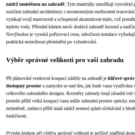
nádrž umístěnou na zahradě
. Tyto materiály umožňují vytvoření 
součásti zahradní architektury s neomezenými možnostmi tvarování
vynikají svojí masivností a schopností akumulovat teplo, což pomáh
teplotu vody. Přírodní kámen navíc dodává zahradě luxusní a nadča
Nevýhodou je vysoká pořizovací cena, náročnost instalace vyžadují
praktická nemožnost přemístění po vybudování.
Výběr správné velikosti pro vaši zahradu
Při plánování venkovní koupací nádrže na zahradě je
klíčové sprá
dostupný prostor
a zamyslet se nad tím, jak bude vana využívána 
celkového zahradního designu. Rozměry zahrady hrají zásadní roli 
protože příliš velká koupací vana může zahradní prostor opticky zme
neúměrně, zatímco příliš malá nádrž nemusí splnit očekávání z hled
funkčnosti.
Prvním krokem při výběru správné velikosti
je pečlivé změření dost