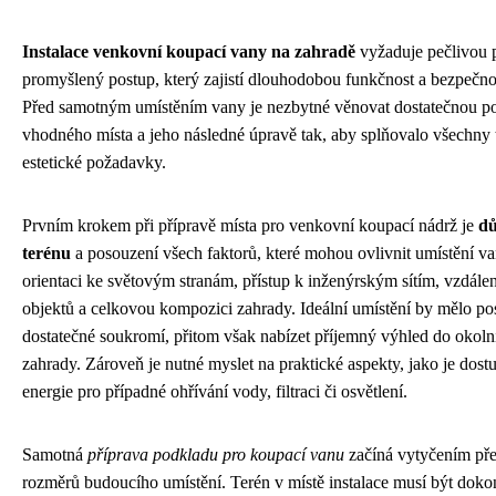
Instalace venkovní koupací vany na zahradě
vyžaduje pečlivou p
promyšlený postup, který zajistí dlouhodobou funkčnost a bezpečno
Před samotným umístěním vany je nezbytné věnovat dostatečnou p
vhodného místa a jeho následné úpravě tak, aby splňovalo všechny 
estetické požadavky.
Prvním krokem při přípravě místa pro venkovní koupací nádrž je
d
terénu
a posouzení všech faktorů, které mohou ovlivnit umístění van
orientaci ke světovým stranám, přístup k inženýrským sítím, vzdále
objektů a celkovou kompozici zahrady. Ideální umístění by mělo po
dostatečné soukromí, přitom však nabízet příjemný výhled do okoln
zahrady. Zároveň je nutné myslet na praktické aspekty, jako je dostu
energie pro případné ohřívání vody, filtraci či osvětlení.
Samotná
příprava podkladu pro koupací vanu
začíná vytyčením pře
rozměrů budoucího umístění. Terén v místě instalace musí být dok