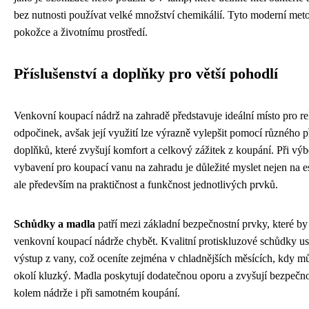
bez nutnosti používat velké množství chemikálií. Tyto moderní meto
pokožce a životnímu prostředí.
Příslušenství a doplňky pro větší pohodlí
Venkovní koupací nádrž na zahradě představuje ideální místo pro re
odpočinek, avšak její využití lze výrazně vylepšit pomocí různého př
doplňků, které zvyšují komfort a celkový zážitek z koupání. Při v
vybavení pro koupací vanu na zahradu je důležité myslet nejen na es
ale především na praktičnost a funkčnost jednotlivých prvků.
Schůdky a madla
patří mezi základní bezpečnostní prvky, které b
venkovní koupací nádrže chybět. Kvalitní protiskluzové schůdky us
výstup z vany, což oceníte zejména v chladnějších měsících, kdy m
okolí kluzký. Madla poskytují dodatečnou oporu a zvyšují bezpečn
kolem nádrže i při samotném koupání.