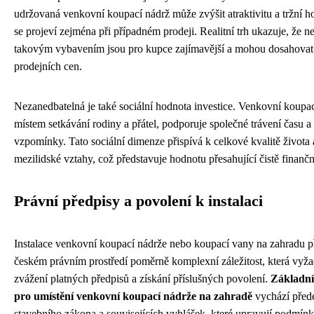
udržovaná venkovní koupací nádrž může zvýšit atraktivitu a tržní 
se projeví zejména při případném prodeji. Realitní trh ukazuje, že n
takovým vybavením jsou pro kupce zajímavější a mohou dosahovat
prodejních cen.
Nezanedbatelná je také sociální hodnota investice. Venkovní koupac
místem setkávání rodiny a přátel, podporuje společné trávení času a
vzpomínky. Tato sociální dimenze přispívá k celkové kvalitě života 
mezilidské vztahy, což představuje hodnotu přesahující čistě finančn
Právní předpisy a povolení k instalaci
Instalace venkovní koupací nádrže nebo koupací vany na zahradu p
českém právním prostředí poměrně komplexní záležitost, která vyža
zvážení platných předpisů a získání příslušných povolení.
Základní
pro umístění venkovní koupací nádrže na zahradě
vychází před
stavebního zákona a souvisejících vyhlášek, které upravují podmínk