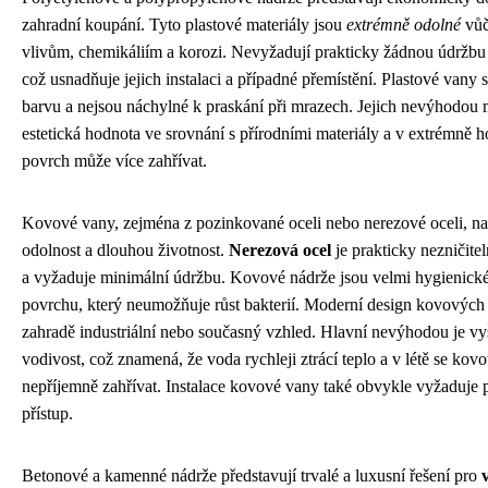
zahradní koupání. Tyto plastové materiály jsou
extrémně odolné
vůč
vlivům, chemikáliím a korozi. Nevyžadují prakticky žádnou údržbu 
což usnadňuje jejich instalaci a případné přemístění. Plastové vany 
barvu a nejsou náchylné k praskání při mrazech. Jejich nevýhodou
estetická hodnota ve srovnání s přírodními materiály a v extrémně 
povrch může více zahřívat.
Kovové vany, zejména z pozinkované oceli nebo nerezové oceli, n
odolnost a dlouhou životnost.
Nerezová ocel
je prakticky nezničite
a vyžaduje minimální údržbu. Kovové nádrže jsou velmi hygienick
povrchu, který neumožňuje růst bakterií. Moderní design kovovýc
zahradě industriální nebo současný vzhled. Hlavní nevýhodou je vyš
vodivost, což znamená, že voda rychleji ztrácí teplo a v létě se ko
nepříjemně zahřívat. Instalace kovové vany také obvykle vyžaduje p
přístup.
Betonové a kamenné nádrže představují trvalé a luxusní řešení pro