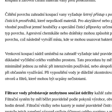
koupání a zároveň chrání materiál vany před poškozením.
Čištění povrchu zahradní koupací vany vyžaduje
šetrný přístup s p
čisticích prostředků
, které nepoškodí materiál. Pro akrylátové nebo 
vhodné používat jemné houbičky a speciální čisticí přípravky určené
typ povrchu. Agresivní chemikálie nebo drátěnky mohou způsobit 
povrchu, což následně vytváří místa, kde se mohou usazovat bakterie
Venkovní koupací nádrž umístěná na zahradě vyžaduje také pravide
důkladné vyčištění celého vnitřního prostoru. Tato procedura by mě
minimálně jednou za měsíc při intenzivním používání, nebo alespo
při občasném využívání. Při vypouštění vody je důležité zkontrolov
otvorů a filtrů, které mohou být ucpány nečistotami.
Filtrace vody představuje nezbytnou součást údržby
každé zahr
Filtrační systém by měl běžet pravidelně podle pokynů výrobce, ob
hodin denně. Filtrační vložky nebo kazety je nutné pravidelně čisti
protože jejich zanešení výrazně snižuje účinnost celého systému a m