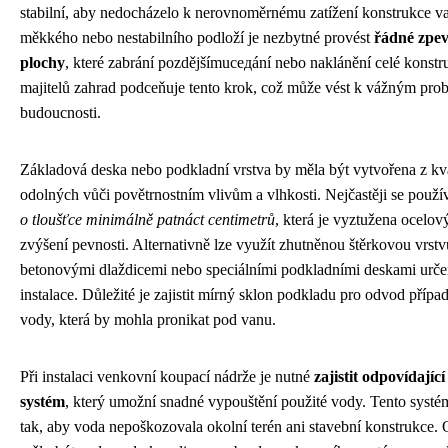
stabilní, aby nedocházelo k nerovnoměrnému zatížení konstrukce v
měkkého nebo nestabilního podloží je nezbytné provést
řádné zpev
plochy
, které zabrání pozdějšímuседání nebo naklánění celé konst
majitelů zahrad podceňuje tento krok, což může vést k vážným pr
budoucnosti.
Základová deska nebo podkladní vrstva by měla být vytvořena z kva
odolných vůči povětrnostním vlivům a vlhkosti. Nejčastěji se použ
o tloušťce minimálně patnáct centimetrů
, která je vyztužena ocelov
zvýšení pevnosti. Alternativně lze využít zhutněnou štěrkovou vrst
betonovými dlaždicemi nebo speciálními podkladními deskami urč
instalace. Důležité je zajistit mírný sklon podkladu pro odvod příp
vody, která by mohla pronikat pod vanu.
Při instalaci venkovní koupací nádrže je nutné
zajistit odpovídajíc
systém
, který umožní snadné vypouštění použité vody. Tento systé
tak, aby voda nepoškozovala okolní terén ani stavební konstrukce.