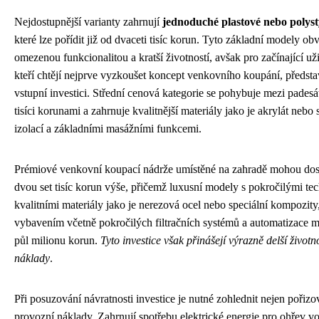
Nejdostupnější varianty zahrnují
jednoduché plastové nebo polys
které lze pořídit již od dvaceti tisíc korun. Tyto základní modely ob
omezenou funkcionalitou a kratší životností, avšak pro začínající uži
kteří chtějí nejprve vyzkoušet koncept venkovního koupání, předst
vstupní investici. Střední cenová kategorie se pohybuje mezi padesát
tisíci korunami a zahrnuje kvalitnější materiály jako je akrylát nebo 
izolací a základními masážními funkcemi.
Prémiové venkovní koupací nádrže umístěné na zahradě mohou do
dvou set tisíc korun výše, přičemž luxusní modely s pokročilými te
kvalitními materiály jako je nerezová ocel nebo speciální kompozit
vybavením včetně pokročilých filtračních systémů a automatizace 
půl milionu korun.
Tyto investice však přinášejí výrazně delší životn
náklady
.
Při posuzování návratnosti investice je nutné zohlednit nejen pořizo
provozní náklady. Zahrnují spotřebu elektrické energie pro ohřev v