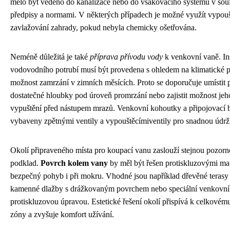
mělo být vedeno do kanalizace nebo do vsakovacího systému v sou
předpisy a normami. V některých případech je možné využít vypou
zavlažování zahrady, pokud nebyla chemicky ošetřována.
Neméně důležitá je také
příprava přívodu vody
k venkovní vaně. In
vodovodního potrubí musí být provedena s ohledem na klimatické
možnost zamrzání v zimních měsících. Proto se doporučuje umístit 
dostatečné hloubky pod úroveň promrzání nebo zajistit možnost je
vypuštění před nástupem mrazů. Venkovní kohoutky a připojovací 
vybaveny zpětnými ventily a vypouštěcímiventily pro snadnou údrž
Okolí připraveného místa pro koupací vanu zaslouží stejnou pozorn
podklad.
Povrch kolem vany
by měl být řešen protiskluzovými mater
bezpečný pohyb i při mokru. Vhodné jsou například dřevěné terasy
kamenné dlažby s drážkovaným povrchem nebo speciální venkovní 
protiskluzovou úpravou. Estetické řešení okolí přispívá k celkovém
zóny a zvyšuje komfort užívání.