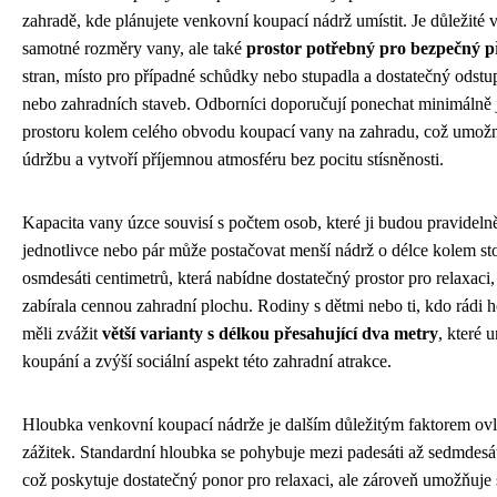
zahradě, kde plánujete venkovní koupací nádrž umístit. Je důležité 
samotné rozměry vany, ale také
prostor potřebný pro bezpečný p
stran, místo pro případné schůdky nebo stupadla a dostatečný odstup
nebo zahradních staveb. Odborníci doporučují ponechat minimálně 
prostoru kolem celého obvodu koupací vany na zahradu, což umož
údržbu a vytvoří příjemnou atmosféru bez pocitu stísněnosti.
Kapacita vany úzce souvisí s počtem osob, které ji budou pravideln
jednotlivce nebo pár může postačovat menší nádrž o délce kolem sto
osmdesáti centimetrů, která nabídne dostatečný prostor pro relaxaci
zabírala cennou zahradní plochu. Rodiny s dětmi nebo ti, kdo rádi h
měli zvážit
větší varianty s délkou přesahující dva metry
, které 
koupání a zvýší sociální aspekt této zahradní atrakce.
Hloubka venkovní koupací nádrže je dalším důležitým faktorem ovl
zážitek. Standardní hloubka se pohybuje mezi padesáti až sedmdesáti
což poskytuje dostatečný ponor pro relaxaci, ale zároveň umožňuje 