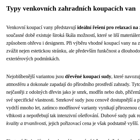
Typy venkovních zahradních koupacích van
Venkovní koupací vany představují
ideální řešení pro relaxaci na
současné době existuje široká škála možností, které se liší materiálem
způsobem ohřevu i designem. Při výběru vhodné koupací vany na za
zvážit nejen estetickou stránku, ale především funkčnost a dlouhodo
exteriérových podmínkách.
Nejoblíbenější variantou jsou
dřevěné koupací sudy
, které navozu
atmosféru a dokonale zapadají do přírodního prostředí zahrady. Tyto
nejčastěji z odolných dřevin jako je smrk, modřín nebo dub, přiče
své specifické vlastnosti. Smrkové sudy jsou cenově dostupnější a p
vydrží mnoho let, zatímco modřínové varianty vynikají přirozenou o
vlhkosti a nepotřebují tak intenzivní ošetřování. Dubové sudy pak r
kvality a trvanlivosti
, jejich pořizovací cena je však podstatně vyšší.