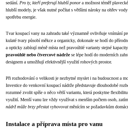
sedání.
Pro ty, kteří preferují hlubší ponor
a možnost téměř plaveckéh
hlubší modely, je však nutné počítat s většími nároky na ohřev vod
spotřebu energie.
Tvar koupací vany na zahradu také významně ovlivňuje vnímání pr
kulaté tvary působí měkce a organicky, dokonale se hodí do přírod
a opticky zabírají méně místa než pravoúhlé varianty stejné kapacit
pravoúhlé nebo čtvercové nádrže
se lépe hodí do moderních zah
designem a umožňují efektivnější využití rohových prostor.
Při rozhodování o velikosti je nezbytné myslet i na budoucnost a m
Investice do venkovní koupací nádrže představuje dlouhodobé rozho
rozumné zvolit spíše o něco větší variantu, která poskytne flexibili
využití. Menší vanu lze vždy využívat s menším počtem osob, zatí
nádrž může brzy přestat vyhovovat
měnícím se požadavkům domácn
Instalace a příprava místa pro vanu