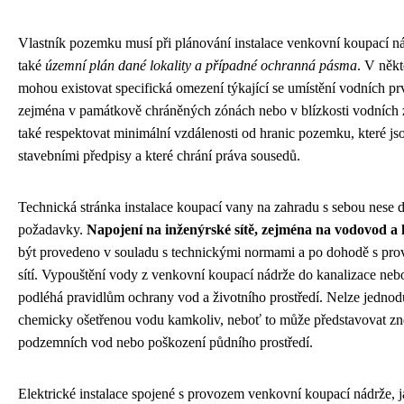
Vlastník pozemku musí při plánování instalace venkovní koupací ná
také
územní plán dané lokality a případné ochranná pásma
. V někt
mohou existovat specifická omezení týkající se umístění vodních p
zejména v památkově chráněných zónách nebo v blízkosti vodních z
také respektovat minimální vzdálenosti od hranic pozemku, které j
stavebními předpisy a které chrání práva sousedů.
Technická stránka instalace koupací vany na zahradu s sebou nese d
požadavky.
Napojení na inženýrské sítě, zejména na vodovod a 
být provedeno v souladu s technickými normami a po dohodě s prov
sítí. Vypouštění vody z venkovní koupací nádrže do kanalizace neb
podléhá pravidlům ochrany vod a životního prostředí. Nelze jednod
chemicky ošetřenou vodu kamkoliv, neboť to může představovat zne
podzemních vod nebo poškození půdního prostředí.
Elektrické instalace spojené s provozem venkovní koupací nádrže, j