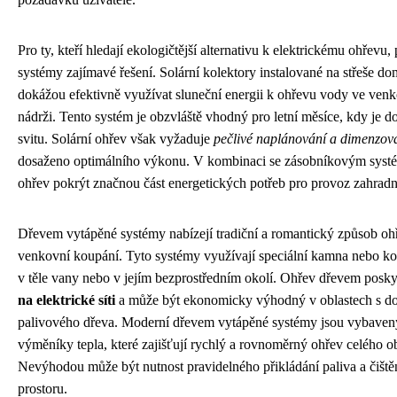
Pro ty, kteří hledají ekologičtější alternativu k elektrickému ohřevu, 
systémy zajímavé řešení. Solární kolektory instalované na střeše d
dokážou efektivně využívat sluneční energii k ohřevu vody ve ven
nádrži. Tento systém je obzvláště vhodný pro letní měsíce, kdy je d
svitu. Solární ohřev však vyžaduje
pečlivé naplánování a dimenzov
dosaženo optimálního výkonu. V kombinaci se zásobníkovým syst
ohřev pokrýt značnou část energetických potřeb pro provoz zahradn
Dřevem vytápěné systémy nabízejí tradiční a romantický způsob o
venkovní koupání. Tyto systémy využívají speciální kamna nebo ko
v těle vany nebo v jejím bezprostředním okolí. Ohřev dřevem posk
na elektrické síti
a může být ekonomicky výhodný v oblastech s do
palivového dřeva. Moderní dřevem vytápěné systémy jsou vybaven
výměníky tepla, které zajišťují rychlý a rovnoměrný ohřev celého 
Nevýhodou může být nutnost pravidelného přikládání paliva a čiště
prostoru.