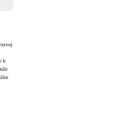
rozvoj
e k
tále
ším