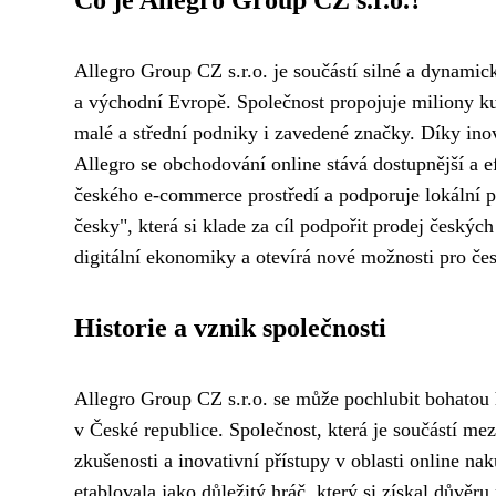
Co je Allegro Group CZ s.r.o.?
Allegro Group CZ s.r.o. je součástí silné a dynamic
a východní Evropě. Společnost propojuje miliony ku
malé a střední podniky i zavedené značky. Díky ino
Allegro se obchodování online stává dostupnější a ef
českého e-commerce prostředí a podporuje lokální p
česky", která si klade za cíl podpořit prodej českýc
digitální ekonomiky a otevírá nové možnosti pro česk
Historie a vznik společnosti
Allegro Group CZ s.r.o. se může pochlubit bohatou 
v České republice. Společnost, která je součástí mez
zkušenosti a inovativní přístupy v oblasti online n
etablovala jako důležitý hráč, který si získal důvěr