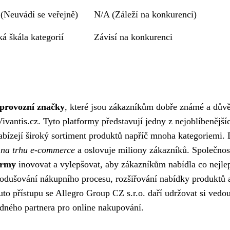
(Neuvádí se veřejně)
N/A (Záleží na konkurenci)
ká škála kategorií
Závisí na konkurenci
provozní značky
, které jsou zákazníkům dobře známé a důvě
ivantis.cz. Tyto platformy představují jedny z nejoblíbenější
abízejí široký sortiment produktů napříč mnoha kategoriemi.
 na trhu e-commerce
a oslovuje miliony zákazníků. Společnos
ormy
inovovat a vylepšovat, aby zákazníkům nabídla co nejle
nodušování nákupního procesu, rozšiřování nabídky produktů 
o přístupu se Allegro Group CZ s.r.o. daří udržovat si vedo
odného partnera pro online nakupování.