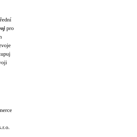
třední
voj
pro
m
zvoje
kupuj
voji
mmerce
.r.o.