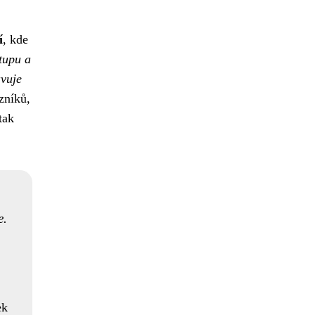
í
, kde
tupu a
avuje
zníků,
tak
e.
ek