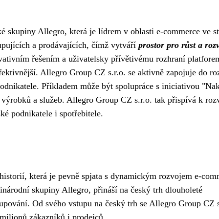
ké skupiny Allegro, která je lídrem v oblasti e-commerce ve s
pujících a prodávajících, čímž vytváří
prostor pro růst a roz
vativním řešením a uživatelsky přívětivému rozhraní platfore
ektivnější. Allegro Group CZ s.r.o. se aktivně zapojuje do ro
odnikatele. Příkladem může být spolupráce s iniciativou "Na
h výrobků a služeb. Allegro Group CZ s.r.o. tak přispívá k roz
é podnikatele i spotřebitele.
historií, která je pevně spjata s dynamickým rozvojem e-co
inárodní skupiny Allegro, přináší na český trh dlouholeté
akupování. Od svého vstupu na český trh se Allegro Group CZ s
u milionů zákazníků i prodejců.