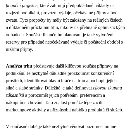
finanční projekce
, které zahrnují předpokládané náklady na
rozjezd podnikání, provozní výdaje, očekávané příjmy a bod
zvratu. Tyto propočty by měly být založeny na reálných číslech
a důkladném průzkumu trhu, nikoliv na přehnaně optimistických
odhadech. Součástí finančního plánování je také vytvoření
rezervy pro případné neočekávané výdaje či počáteční období s
nižšími příjmy.
Analýza trhu
představuje další klíčovou součást přípravy na
podnikání. Je nezbytné důkladně prozkoumat konkurenční
prostředí, identifikovat hlavní hráče na trhu a pochopit jejich
silné a slabé stránky. Důležité je také definovat
cílovou skupinu
zákazníků
a porozumět jejich potřebám, preferencím a
nákupnímu chování. Tato znalost pomůže lépe zacílit
marketingové aktivity a přizpůsobit nabídku produktů či služeb.
V současné době je také nezbytné věnovat pozornost online