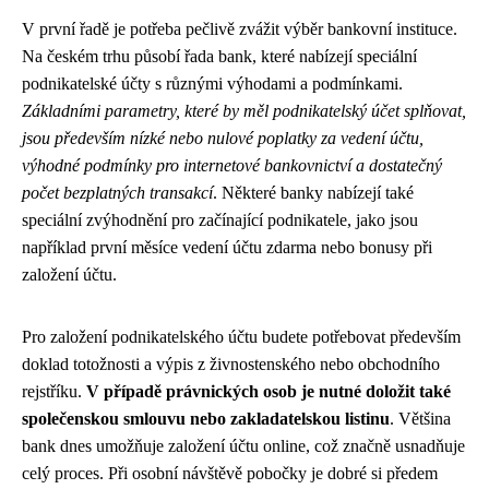
V první řadě je potřeba pečlivě zvážit výběr bankovní instituce.
Na českém trhu působí řada bank, které nabízejí speciální
podnikatelské účty s různými výhodami a podmínkami.
Základními parametry, které by měl podnikatelský účet splňovat,
jsou především nízké nebo nulové poplatky za vedení účtu,
výhodné podmínky pro internetové bankovnictví a dostatečný
počet bezplatných transakcí
. Některé banky nabízejí také
speciální zvýhodnění pro začínající podnikatele, jako jsou
například první měsíce vedení účtu zdarma nebo bonusy při
založení účtu.
Pro založení podnikatelského účtu budete potřebovat především
doklad totožnosti a výpis z živnostenského nebo obchodního
rejstříku.
V případě právnických osob je nutné doložit také
společenskou smlouvu nebo zakladatelskou listinu
. Většina
bank dnes umožňuje založení účtu online, což značně usnadňuje
celý proces. Při osobní návštěvě pobočky je dobré si předem