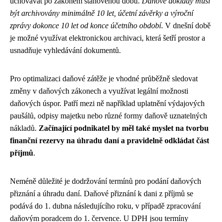
uchovávat po zákonem stanovenou dobu.
Daňové doklady musí
být archivovány minimálně 10 let, účetní závěrky a výroční
zprávy dokonce 10 let od konce účetního období
. V dnešní době
je možné využívat elektronickou archivaci, která šetří prostor a
usnadňuje vyhledávání dokumentů.
Pro optimalizaci daňové zátěže je vhodné průběžně sledovat
změny v daňových zákonech a využívat legální možnosti
daňových úspor. Patří mezi ně například uplatnění výdajových
paušálů, odpisy majetku nebo různé formy daňově uznatelných
nákladů.
Začínající podnikatel by měl také myslet na tvorbu
finanční rezervy na úhradu daní a pravidelně odkládat část
příjmů
.
Neméně důležité je dodržování termínů pro podání daňových
přiznání a úhradu daní. Daňové přiznání k dani z příjmů se
podává do 1. dubna následujícího roku, v případě zpracování
daňovým poradcem do 1. července. U DPH jsou termíny