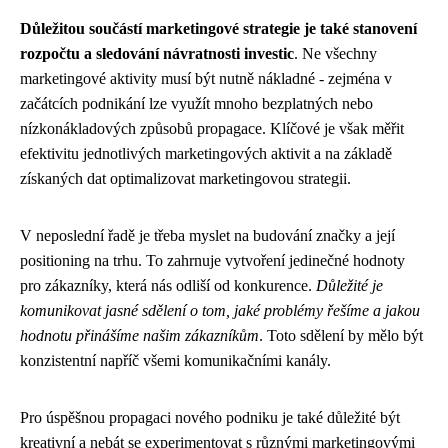
Důležitou součástí marketingové strategie je také stanovení
rozpočtu a sledování návratnosti investic
. Ne všechny
marketingové aktivity musí být nutně nákladné - zejména v
začátcích podnikání lze využít mnoho bezplatných nebo
nízkonákladových způsobů propagace. Klíčové je však měřit
efektivitu jednotlivých marketingových aktivit a na základě
získaných dat optimalizovat marketingovou strategii.
V neposlední řadě je třeba myslet na budování značky a její
positioning na trhu. To zahrnuje vytvoření jedinečné hodnoty
pro zákazníky, která nás odliší od konkurence.
Důležité je
komunikovat jasné sdělení o tom, jaké problémy řešíme a jakou
hodnotu přinášíme našim zákazníkům
. Toto sdělení by mělo být
konzistentní napříč všemi komunikačními kanály.
Pro úspěšnou propagaci nového podniku je také důležité být
kreativní a nebát se experimentovat s různými marketingovými