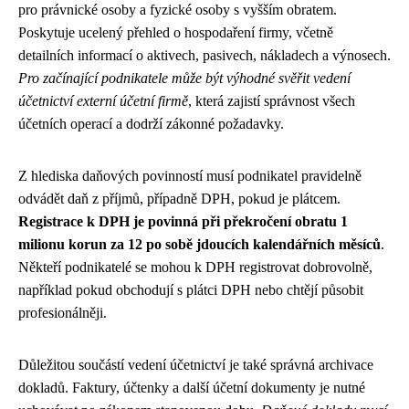
pro právnické osoby a fyzické osoby s vyšším obratem.
Poskytuje ucelený přehled o hospodaření firmy, včetně
detailních informací o aktivech, pasivech, nákladech a výnosech.
Pro začínající podnikatele může být výhodné svěřit vedení
účetnictví externí účetní firmě
, která zajistí správnost všech
účetních operací a dodrží zákonné požadavky.
Z hlediska daňových povinností musí podnikatel pravidelně
odvádět daň z příjmů, případně DPH, pokud je plátcem.
Registrace k DPH je povinná při překročení obratu 1
milionu korun za 12 po sobě jdoucích kalendářních měsíců
.
Někteří podnikatelé se mohou k DPH registrovat dobrovolně,
například pokud obchodují s plátci DPH nebo chtějí působit
profesionálněji.
Důležitou součástí vedení účetnictví je také správná archivace
dokladů. Faktury, účtenky a další účetní dokumenty je nutné