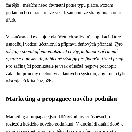
častější - měsíční nebo čtvrtletní podle typu plátce. Pozdní
podání nebo úhrada může vést k sankcím ze strany finančního
úřadu.
V současnosti existuje řada účetních softwarů a aplikací, které
usnadňují vedení účetnictví a přípravu daňových přiznání.
Tyto
nástroje pomáhají minimalizovat chyby, automatizují rutinní
operace a poskytují přehledné výstupy pro finanční řízení firmy
.
Pro začínající podnikatele je však důležité nejprve pochopit
základní principy účetnictví a daňového systému, aby mohli tyto
nástroje efektivně využívat.
Marketing a propagace nového podniku
Marketing a propagace jsou klíčovými prvky úspěšného
rozjezdu každého nového podnikání. V dnešní digitální době je
naprosto nezbytné věnovat této oblasti značnou pozornost a