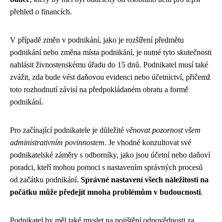
přehled o financích.
V případě změn v podnikání, jako je rozšíření předmětu
podnikání nebo změna místa podnikání, je nutné tyto skutečnosti
nahlásit živnostenskému úřadu do 15 dnů. Podnikatel musí také
zvážit, zda bude vést daňovou evidenci nebo účetnictví, přičemž
toto rozhodnutí závisí na předpokládaném obratu a formě
podnikání.
Pro začínající podnikatele je důležité
věnovat pozornost všem
administrativním povinnostem
. Je vhodné konzultovat své
podnikatelské záměry s odborníky, jako jsou účetní nebo daňoví
poradci, kteří mohou pomoci s nastavením správných procesů
od začátku podnikání.
Správné nastavení všech náležitostí na
počátku může předejít mnoha problémům v budoucnosti
.
Podnikatel by měl také myslet na pojištění odpovědnosti za