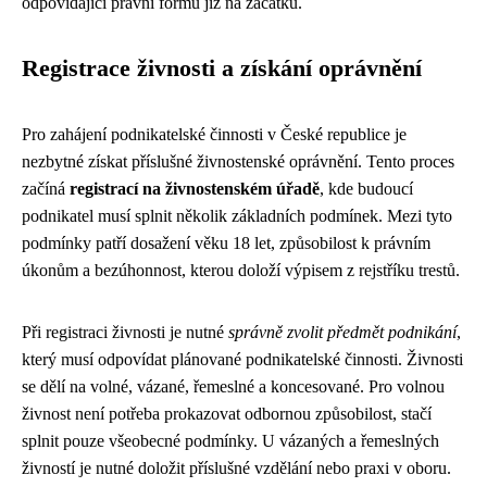
odpovídající právní formu již na začátku.
Registrace živnosti a získání oprávnění
Pro zahájení podnikatelské činnosti v České republice je
nezbytné získat příslušné živnostenské oprávnění. Tento proces
začíná
registrací na živnostenském úřadě
, kde budoucí
podnikatel musí splnit několik základních podmínek. Mezi tyto
podmínky patří dosažení věku 18 let, způsobilost k právním
úkonům a bezúhonnost, kterou doloží výpisem z rejstříku trestů.
Při registraci živnosti je nutné
správně zvolit předmět podnikání
,
který musí odpovídat plánované podnikatelské činnosti. Živnosti
se dělí na volné, vázané, řemeslné a koncesované. Pro volnou
živnost není potřeba prokazovat odbornou způsobilost, stačí
splnit pouze všeobecné podmínky. U vázaných a řemeslných
živností je nutné doložit příslušné vzdělání nebo praxi v oboru.