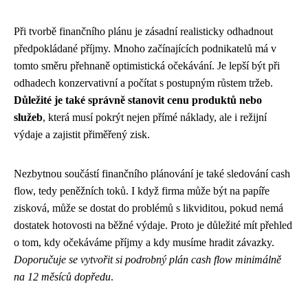
Při tvorbě finančního plánu je zásadní realisticky odhadnout
předpokládané příjmy. Mnoho začínajících podnikatelů má v
tomto směru přehnaně optimistická očekávání. Je lepší být při
odhadech konzervativní a počítat s postupným růstem tržeb.
Důležité je také správně stanovit cenu produktů nebo
služeb
, která musí pokrýt nejen přímé náklady, ale i režijní
výdaje a zajistit přiměřený zisk.
Nezbytnou součástí finančního plánování je také sledování cash
flow, tedy peněžních toků. I když firma může být na papíře
zisková, může se dostat do problémů s likviditou, pokud nemá
dostatek hotovosti na běžné výdaje. Proto je důležité mít přehled
o tom, kdy očekáváme příjmy a kdy musíme hradit závazky.
Doporučuje se vytvořit si podrobný plán cash flow minimálně
na 12 měsíců dopředu
.