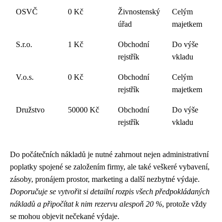
OSVČ
0 Kč
Živnostenský
Celým
úřad
majetkem
S.r.o.
1 Kč
Obchodní
Do výše
rejstřík
vkladu
V.o.s.
0 Kč
Obchodní
Celým
rejstřík
majetkem
Družstvo
50000 Kč
Obchodní
Do výše
rejstřík
vkladu
Do počátečních nákladů je nutné zahrnout nejen administrativní
poplatky spojené se založením firmy, ale také veškeré vybavení,
zásoby, pronájem prostor, marketing a další nezbytné výdaje.
Doporučuje se vytvořit si detailní rozpis všech předpokládaných
nákladů a připočítat k nim rezervu alespoň 20 %
, protože vždy
se mohou objevit nečekané výdaje.