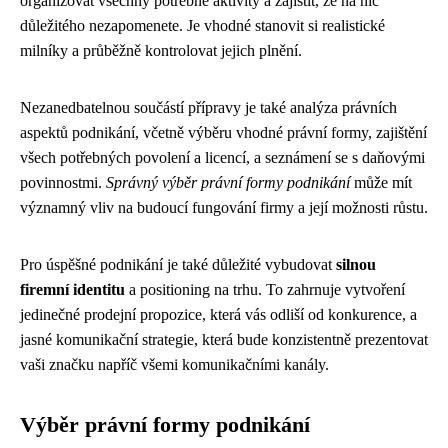
organizovat všechny potřebné aktivity a zajistit, že na nic
důležitého nezapomenete. Je vhodné stanovit si realistické
milníky a průběžně kontrolovat jejich plnění.
Nezanedbatelnou součástí přípravy je také analýza právních
aspektů podnikání, včetně výběru vhodné právní formy, zajištění
všech potřebných povolení a licencí, a seznámení se s daňovými
povinnostmi.
Správný výběr právní formy podnikání
může mít
významný vliv na budoucí fungování firmy a její možnosti růstu.
Pro úspěšné podnikání je také důležité vybudovat
silnou
firemní identitu
a positioning na trhu. To zahrnuje vytvoření
jedinečné prodejní propozice, která vás odliší od konkurence, a
jasné komunikační strategie, která bude konzistentně prezentovat
vaši značku napříč všemi komunikačními kanály.
Výběr právní formy podnikání