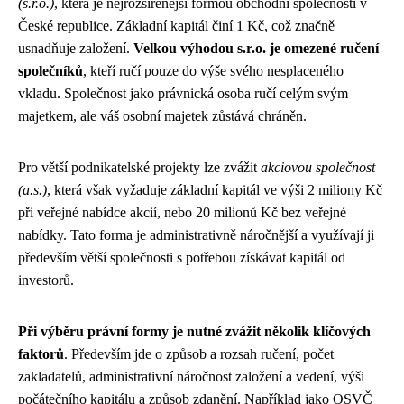
(s.r.o.)
, která je nejrozšířenější formou obchodní společnosti v
České republice. Základní kapitál činí 1 Kč, což značně
usnadňuje založení.
Velkou výhodou s.r.o. je omezené ručení
společníků
, kteří ručí pouze do výše svého nesplaceného
vkladu. Společnost jako právnická osoba ručí celým svým
majetkem, ale váš osobní majetek zůstává chráněn.
Pro větší podnikatelské projekty lze zvážit
akciovou společnost
(a.s.)
, která však vyžaduje základní kapitál ve výši 2 miliony Kč
při veřejné nabídce akcií, nebo 20 milionů Kč bez veřejné
nabídky. Tato forma je administrativně náročnější a využívají ji
především větší společnosti s potřebou získávat kapitál od
investorů.
Při výběru právní formy je nutné zvážit několik klíčových
faktorů
. Především jde o způsob a rozsah ručení, počet
zakladatelů, administrativní náročnost založení a vedení, výši
počátečního kapitálu a způsob zdanění. Například jako OSVČ