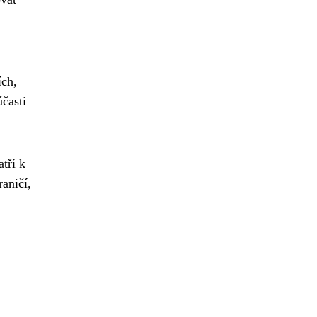
ích,
účasti
tří k
raničí,