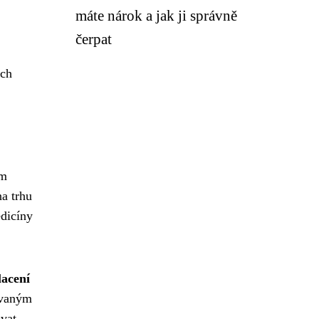
máte nárok a jak ji správně
čerpat
ých
ím
a trhu
edicíny
lacení
zovaným
ovat