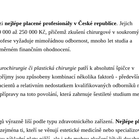
ezi
nejlépe placené profesionály v České republice
. Jejich
0 000 až 250 000 Kč, přičemž zkušení chirurgové v soukrom
rofese vyžaduje mimořádnou odbornost, mnoho let studia a
průměrném finančním ohodnocení.
urochirurgie či plastická chirurgie
patří k absolutní špičce v
 příjmy jsou způsobeny kombinací několika faktorů - předevš
acientů a relativním nedostatkem kvalifikovaných odborníků n
přípravy na toto povolání, která zahrnuje šestileté studium m
gů výrazně liší podle typu zdravotnického zařízení.
Nejlépe p
 zejména ti, kteří se věnují estetické medicíně nebo speciali
u základní platy nižší, ale i zde mohou zkušení lékaři dosah