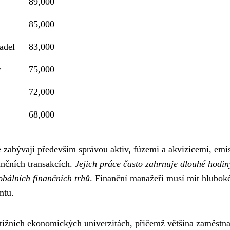
89,000
85,000
adel
83,000
r
75,000
72,000
68,000
é zabývají především správou aktiv, fúzemi a akvizicemi, emi
nčních transakcích.
Jejich práce často zahrnuje dlouhé hodin
obálních finančních trhů
. Finanční manažeři musí mít hlubok
ntu.
estižních ekonomických univerzitách, přičemž většina zaměstn