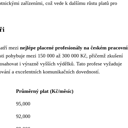
nickými zařízeními, což vede k dalšímu růstu platů pro
ři
patří mezi
nejlépe placené profesionály na českém pracovn
osti pohybuje mezi 150 000 až 300 000 Kč, přičemž zkušení
osahovat i výrazně vyšších výdělků. Tato profese vyžaduje
ování a excelentních komunikačních dovedností.
Průměrný plat (Kč/měsíc)
95,000
92,000