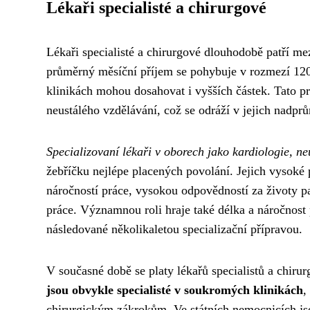
Lékaři specialisté a chirurgové
Lékaři specialisté a chirurgové dlouhodobě patří m
průměrný měsíční příjem se pohybuje v rozmezí 12
klinikách mohou dosahovat i vyšších částek. Tato p
neustálého vzdělávání, což se odráží v jejich nad
Specializovaní lékaři v oborech jako kardiologie, ne
žebříčku nejlépe placených povolání. Jejich vysoké
náročností práce, vysokou odpovědností za životy p
práce. Významnou roli hraje také délka a náročnost 
následované několikaletou specializační přípravou.
V současné době se platy lékařů specialistů a chirur
jsou obvykle specialisté v soukromých klinikách
,
chirurgickým zákrokům. Ve státních nemocnicích jso