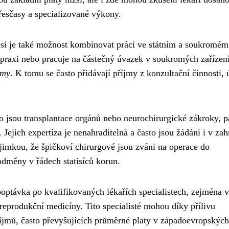
řesčasy a specializované výkony.
i je také možnost kombinovat práci ve státním a soukromém
í praxi nebo pracuje na částečný úvazek v soukromých zařízen
jmy
. K tomu se často přidávají příjmy z konzultační činnosti, 
ko jsou transplantace orgánů nebo neurochirurgické zákroky, pa
. Jejich expertíza je nenahraditelná a často jsou žádáni i v zah
ýjimkou, že špičkoví chirurgové jsou zváni na operace do
odměny v řádech statisíců korun.
poptávka po kvalifikovaných lékařích specialistech, zejména v
 reprodukční medicíny. Tito specialisté mohou díky přílivu
íjmů, často převyšujících průměrné platy v západoevropských