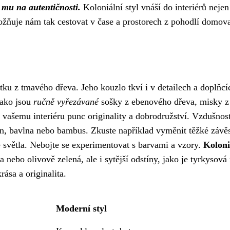
at mu na autentičnosti.
Koloniální styl vnáší do interiérů nejen
možňuje nám tak cestovat v čase a prostorech z pohodlí domov
tku z tmavého dřeva. Jeho kouzlo tkví i v detailech a doplňcí
jako jsou
ručně vyřezávané
sošky z ebenového dřeva, misky z
vašemu interiéru punc originality a dobrodružství. Vzdušnos
len, bavlna nebo bambus. Zkuste například vyměnit těžké závě
ce světla. Nebojte se experimentovat s barvami a vzory.
Koloni
a nebo olivově zelená, ale i sytější odstíny, jako je tyrkysová
ása a originalita.
Moderní styl