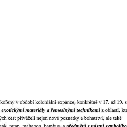
kořeny v období koloniální expanze, konkrétně v 17. až 19. st
s exotickými materiály a řemeslnými technikami
z oblastí, kt
ch cest přiváželi nejen nové poznatky a bohatství, ale také
 teak, ratan, mahagon, bambus, a
předmětů s místní symbolik