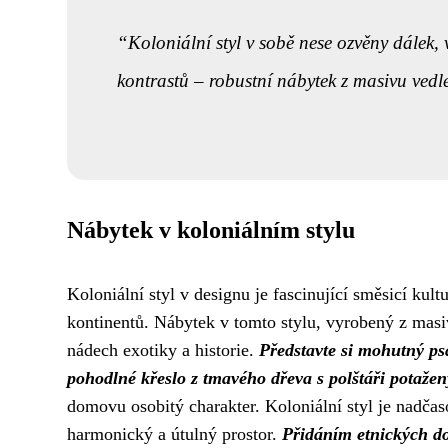
Koloniální styl v sobě nese ozvěny dálek, 
kontrastů – robustní nábytek z masivu vedl
Nábytek v koloniálním stylu
Koloniální styl v designu je fascinující směsicí kult
kontinentů. Nábytek v tomto stylu, vyrobený z masiv
nádech exotiky a historie.
Představte si mohutný psa
pohodlné křeslo z tmavého dřeva s polštáři potaže
domovu osobitý charakter. Koloniální styl je nadč
harmonický a útulný prostor.
Přidáním etnických do