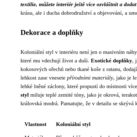
textilie, můžete interiér ještě více ozvláštnit a dod
krásu, ale i ducha dobrodružství a objevování, a u
Dekorace a doplňky
Koloniální styl v interiéru není jen o masivním náby
které mu vdechují život a duši.
Exotické doplňky
, 
kokosových ořechů nebo tkané koše z ratanu, dodají 
lehkost zase vnesete
přírodními materiály
, jako je 
lehké lněné záclony, které propustí do místnosti ví
styl
miluje teplé zemité tóny, jako je okrová, terakot
královská modrá. Pamatujte, že v detailu se skrývá kr
Vlastnost
Koloniální styl