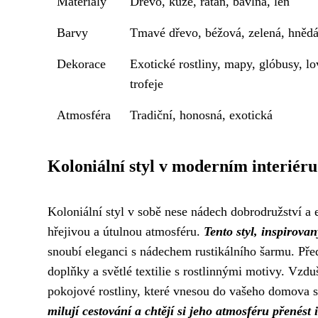
Materiály
Dřevo, kůže, ratan, bavlna, len
Barvy
Tmavé dřevo, béžová, zelená, hněd
Dekorace
Exotické rostliny, mapy, glóbusy, l
trofeje
Atmosféra
Tradiční, honosná, exotická
Koloniální styl v moderním interiéru
Koloniální styl v sobě nese nádech dobrodružství a 
hřejivou a útulnou atmosféru.
Tento styl, inspirovan
snoubí eleganci s nádechem rustikálního šarmu. Pře
doplňky a světlé textilie s rostlinnými motivy. Vzdu
pokojové rostliny, které vnesou do vašeho domova 
milují cestování a chtějí si jeho atmosféru přenést