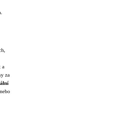
a.
ch,
t a
sy za
ální
 nebo