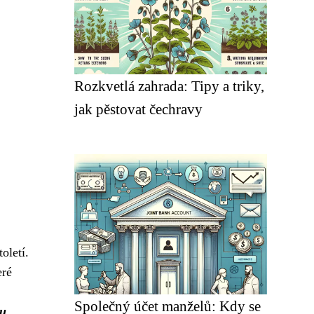
Rozkvetlá zahrada: Tipy a triky,
jak pěstovat čechravy
oletí.
eré
Společný účet manželů: Kdy se
ou
.