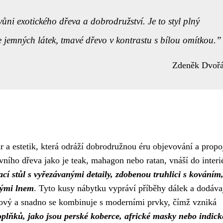
vůni exotického dřeva a dobrodružství. Je to styl plný
e jemných látek, tmavé dřevo v kontrastu s bílou omítkou.
Zdeněk Dvoř
ur a estetik, která odráží dobrodružnou éru objevování a propo
ního dřeva jako je teak, mahagon nebo ratan, vnáší do interi
cí stůl s vyřezávanými detaily, zdobenou truhlici s kováním
nými lnem
. Tyto kusy nábytku vypráví příběhy dálek a dodáva
asový a snadno se kombinuje s moderními prvky, čímž vzniká
plňků, jako jsou perské koberce, africké masky nebo indick