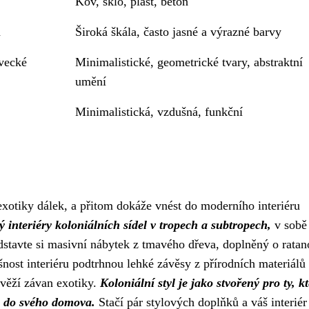
Kov, sklo, plast, beton
á
Široká škála, často jasné a výrazné barvy
ovecké
Minimalistické, geometrické tvary, abstraktní
umění
Minimalistická, vzdušná, funkční
exotiky dálek, a přitom dokáže vnést do moderního interiéru
ý interiéry koloniálních sídel v tropech a subtropech,
v sobě
dstavte si masivní nábytek z tmavého dřeva, doplněný o rata
šnost interiéru podtrhnou lehké závěsy z přírodních materiálů
svěží závan exotiky.
Koloniální styl je jako stvořený pro ty, kt
 i do svého domova.
Stačí pár stylových doplňků a váš interiér