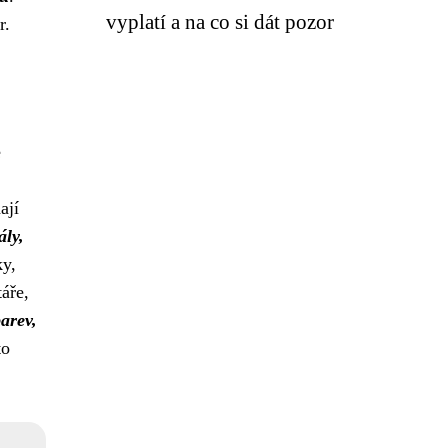
vyplatí a na co si dát pozor
r.
e
ají
ály,
ky,
táře,
barev,
to