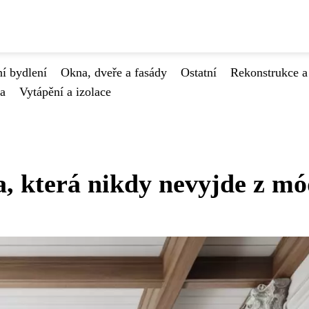
í bydlení
Okna, dveře a fasády
Ostatní
Rekonstrukce a
va
Vytápění a izolace
ka, která nikdy nevyjde z m