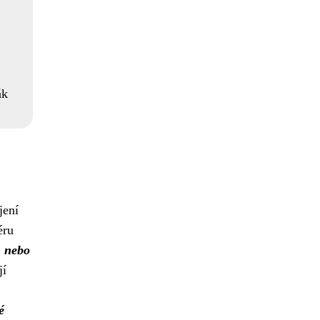
ák
jení
éru
, nebo
jí
é