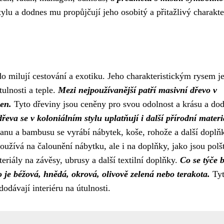
tylu a dodnes mu propůjčují jeho osobitý a přitažlivý charakte
kdo milují cestování a exotiku. Jeho charakteristickým rysem j
tulnosti a teple.
Mezi nejpoužívanější patří masivní dřevo v
en.
Tyto dřeviny jsou ceněny pro svou odolnost a krásu a dod
eva se v koloniálním stylu uplatňují i další přírodní materi
anu a bambusu se vyrábí nábytek, koše, rohože a další doplň
používá na čalounění nábytku, ale i na doplňky, jako jsou polš
eriály na závěsy, ubrusy a další textilní doplňky.
Co se týče 
o je béžová, hnědá, okrová, olivově zelená nebo terakota.
Ty
odávají interiéru na útulnosti.