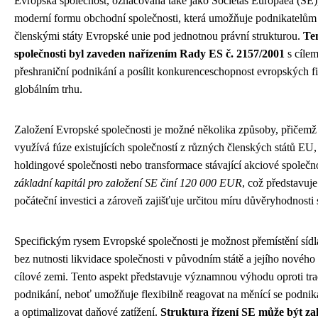
Evropská společnost, označovaná také jako Societas Europaea (SE),
moderní formu obchodní společnosti, která umožňuje podnikatelům 
členskými státy Evropské unie pod jednotnou právní strukturou.
Te
společnosti byl zaveden nařízením Rady ES č. 2157/2001
s cílem
přeshraniční podnikání a posílit konkurenceschopnost evropských f
globálním trhu.
Založení Evropské společnosti je možné několika způsoby, přičemž n
využívá fúze existujících společností z různých členských států EU,
holdingové společnosti nebo transformace stávající akciové společn
základní kapitál pro založení SE činí 120 000 EUR
, což představu
počáteční investici a zároveň zajišťuje určitou míru důvěryhodnosti 
Specifickým rysem Evropské společnosti je možnost přemístění síd
bez nutnosti likvidace společnosti v původním státě a jejího nového
cílové zemi. Tento aspekt představuje významnou výhodu oproti t
podnikání, neboť umožňuje flexibilně reagovat na měnící se podnika
a optimalizovat daňové zatížení.
Struktura řízení SE může být z