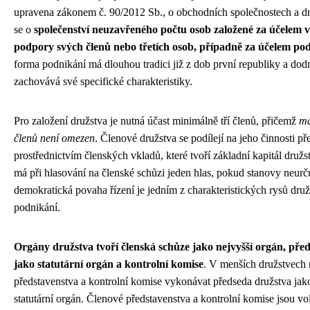
upravena zákonem č. 90/2012 Sb., o obchodních společnostech a dr
se o
společenství neuzavřeného počtu osob založené za účelem 
podpory svých členů nebo třetích osob, případně za účelem po
forma podnikání má dlouhou tradici již z dob první republiky a dodn
zachovává své specifické charakteristiky.
Pro založení družstva je nutná účast minimálně tří členů, přičemž
ma
členů není omezen
. Členové družstva se podílejí na jeho činnosti p
prostřednictvím členských vkladů, které tvoří základní kapitál druž
má při hlasování na členské schůzi jeden hlas, pokud stanovy neurču
demokratická povaha řízení je jedním z charakteristických rysů dru
podnikání.
Orgány družstva tvoří členská schůze jako nejvyšší orgán, pře
jako statutární orgán a kontrolní komise
. V menších družstvech
představenstva a kontrolní komise vykonávat předseda družstva jak
statutární orgán. Členové představenstva a kontrolní komise jsou vo