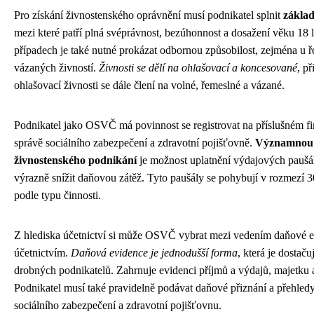
Pro získání živnostenského oprávnění musí podnikatel splnit
zákla
mezi které patří plná svéprávnost, bezúhonnost a dosažení věku 18 
případech je také nutné prokázat odbornou způsobilost, zejména u 
vázaných živností.
Živnosti se dělí na ohlašovací a koncesované
, p
ohlašovací živnosti se dále člení na volné, řemeslné a vázané.
Podnikatel jako OSVČ má povinnost se registrovat na příslušném f
správě sociálního zabezpečení a zdravotní pojišťovně.
Významnou
živnostenského podnikání
je možnost uplatnění výdajových paušá
výrazně snížit daňovou zátěž. Tyto paušály se pohybují v rozmezí 3
podle typu činnosti.
Z hlediska účetnictví si může OSVČ vybrat mezi vedením daňové e
účetnictvím.
Daňová evidence je jednodušší forma
, která je dostaču
drobných podnikatelů. Zahrnuje evidenci příjmů a výdajů, majetku 
Podnikatel musí také pravidelně podávat daňové přiznání a přehled
sociálního zabezpečení a zdravotní pojišťovnu.