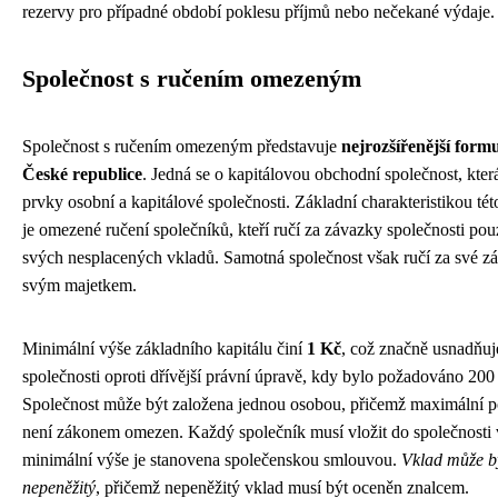
rezervy pro případné období poklesu příjmů nebo nečekané výdaje.
Společnost s ručením omezeným
Společnost s ručením omezeným představuje
nejrozšířenější form
České republice
. Jedná se o kapitálovou obchodní společnost, kte
prvky osobní a kapitálové společnosti. Základní charakteristikou té
je omezené ručení společníků, kteří ručí za závazky společnosti po
svých nesplacených vkladů. Samotná společnost však ručí za své z
svým majetkem.
Minimální výše základního kapitálu činí
1 Kč
, což značně usnadňuj
společnosti oproti dřívější právní úpravě, kdy bylo požadováno 20
Společnost může být založena jednou osobou, přičemž maximální p
není zákonem omezen. Každý společník musí vložit do společnosti 
minimální výše je stanovena společenskou smlouvou.
Vklad může bý
nepeněžitý
, přičemž nepeněžitý vklad musí být oceněn znalcem.