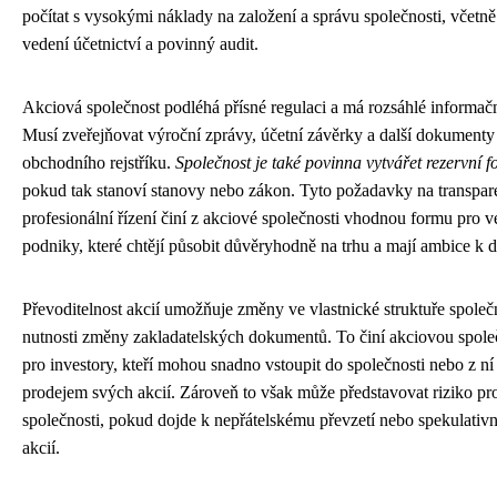
počítat s vysokými náklady na založení a správu společnosti, včetn
vedení účetnictví a povinný audit.
Akciová společnost podléhá přísné regulaci a má rozsáhlé informačn
Musí zveřejňovat výroční zprávy, účetní závěrky a další dokumenty v
obchodního rejstříku.
Společnost je také povinna vytvářet rezervní f
pokud tak stanoví stanovy nebo zákon. Tyto požadavky na transpar
profesionální řízení činí z akciové společnosti vhodnou formu pro ve
podniky, které chtějí působit důvěryhodně na trhu a mají ambice k d
Převoditelnost akcií umožňuje změny ve vlastnické struktuře společ
nutnosti změny zakladatelských dokumentů. To činí akciovou společ
pro investory, kteří mohou snadno vstoupit do společnosti nebo z ní
prodejem svých akcií. Zároveň to však může představovat riziko pro 
společnosti, pokud dojde k nepřátelskému převzetí nebo spekulati
akcií.