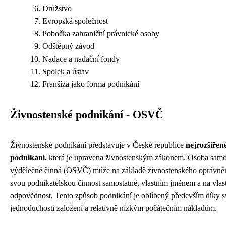
Družstvo
Evropská společnost
Pobočka zahraniční právnické osoby
Odštěpný závod
Nadace a nadační fondy
Spolek a ústav
Franšíza jako forma podnikání
Živnostenské podnikání - OSVČ
Živnostenské podnikání představuje v České republice
nejrozšířen
podnikání
, která je upravena živnostenským zákonem. Osoba samo
výdělečně činná (OSVČ) může na základě živnostenského oprávně
svou podnikatelskou činnost samostatně, vlastním jménem a na vlas
odpovědnost. Tento způsob podnikání je oblíbený především díky s
jednoduchosti založení a relativně nízkým počátečním nákladům.