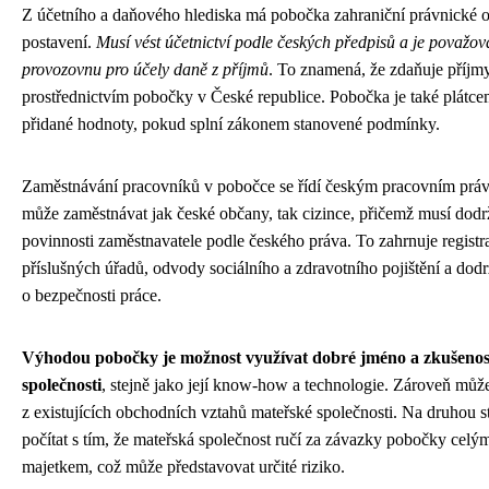
Z účetního a daňového hlediska má pobočka zahraniční právnické o
postavení.
Musí vést účetnictví podle českých předpisů a je považov
provozovnu pro účely daně z příjmů
. To znamená, že zdaňuje příjm
prostřednictvím pobočky v České republice. Pobočka je také plátce
přidané hodnoty, pokud splní zákonem stanovené podmínky.
Zaměstnávání pracovníků v pobočce se řídí českým pracovním pr
může zaměstnávat jak české občany, tak cizince, přičemž musí dod
povinnosti zaměstnavatele podle českého práva. To zahrnuje registr
příslušných úřadů, odvody sociálního a zdravotního pojištění a dod
o bezpečnosti práce.
Výhodou pobočky je možnost využívat dobré jméno a zkušenos
společnosti
, stejně jako její know-how a technologie. Zároveň můž
z existujících obchodních vztahů mateřské společnosti. Na druhou st
počítat s tím, že mateřská společnost ručí za závazky pobočky cel
majetkem, což může představovat určité riziko.