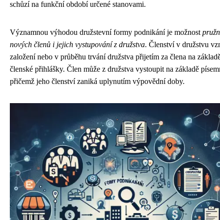
schůzí na funkční období určené stanovami.
Významnou výhodou družstevní formy podnikání je možnost
pružn
nových členů i jejich vystupování z družstva
. Členství v družstvu vz
založení nebo v průběhu trvání družstva přijetím za člena na zákla
členské přihlášky. Člen může z družstva vystoupit na základě píse
přičemž jeho členství zaniká uplynutím výpovědní doby.