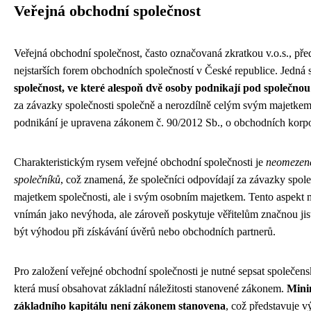
Veřejná obchodní společnost
Veřejná obchodní společnost, často označovaná zkratkou v.o.s., pře
nejstarších forem obchodních společností v České republice. Jedná 
společnost, ve které alespoň dvě osoby podnikají pod společno
za závazky společnosti společně a nerozdílně celým svým majetkem
podnikání je upravena zákonem č. 90/2012 Sb., o obchodních korpo
Charakteristickým rysem veřejné obchodní společnosti je
neomezené
společníků
, což znamená, že společníci odpovídají za závazky spole
majetkem společnosti, ale i svým osobním majetkem. Tento aspekt 
vnímán jako nevýhoda, ale zároveň poskytuje věřitelům značnou jis
být výhodou při získávání úvěrů nebo obchodních partnerů.
Pro založení veřejné obchodní společnosti je nutné sepsat společen
která musí obsahovat základní náležitosti stanovené zákonem.
Mini
základního kapitálu není zákonem stanovena
, což představuje 