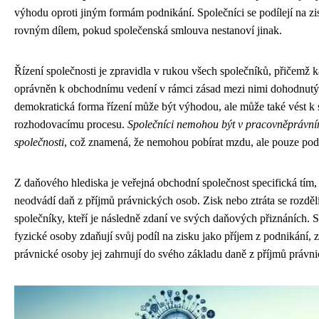
výhodu oproti jiným formám podnikání. Společníci se podílejí na zis
rovným dílem, pokud společenská smlouva nestanoví jinak.
Řízení společnosti je zpravidla v rukou všech společníků, přičemž k
oprávněn k obchodnímu vedení v rámci zásad mezi nimi dohodnutý
demokratická forma řízení může být výhodou, ale může také vést k 
rozhodovacímu procesu.
Společníci nemohou být v pracovněprávní
společnosti
, což znamená, že nemohou pobírat mzdu, ale pouze podí
Z daňového hlediska je veřejná obchodní společnost specifická tím,
neodvádí daň z příjmů právnických osob. Zisk nebo ztráta se rozděl
společníky, kteří je následně zdaní ve svých daňových přiznáních. S
fyzické osoby zdaňují svůj podíl na zisku jako příjem z podnikání, 
právnické osoby jej zahrnují do svého základu daně z příjmů právn