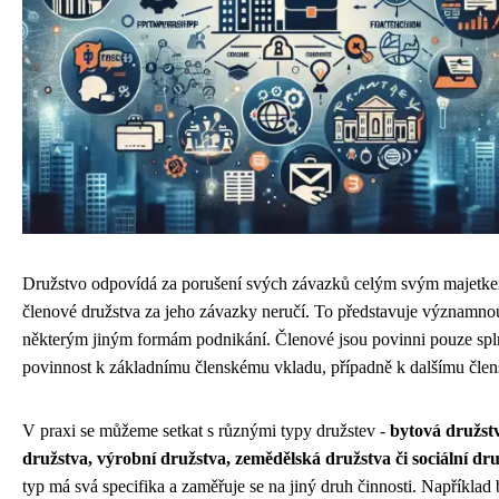
Družstvo odpovídá za porušení svých závazků celým svým majetke
členové družstva za jeho závazky neručí. To představuje významno
některým jiným formám podnikání. Členové jsou povinni pouze spl
povinnost k základnímu členskému vkladu, případně k dalšímu čle
V praxi se můžeme setkat s různými typy družstev -
bytová družstv
družstva, výrobní družstva, zemědělská družstva či sociální dr
typ má svá specifika a zaměřuje se na jiný druh činnosti. Například