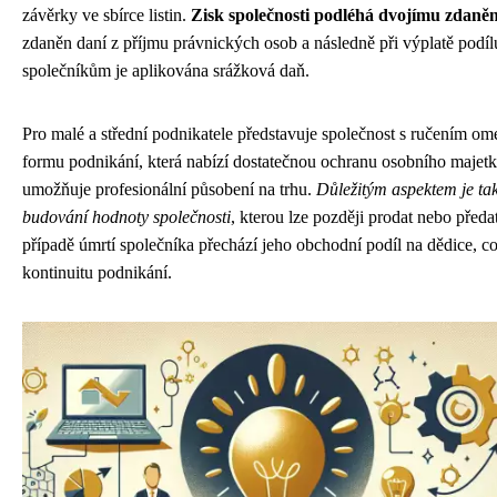
závěrky ve sbírce listin.
Zisk společnosti podléhá dvojímu zdaněn
zdaněn daní z příjmu právnických osob a následně při výplatě podíl
společníkům je aplikována srážková daň.
Pro malé a střední podnikatele představuje společnost s ručením o
formu podnikání, která nabízí dostatečnou ochranu osobního majet
umožňuje profesionální působení na trhu.
Důležitým aspektem je ta
budování hodnoty společnosti
, kterou lze později prodat nebo před
případě úmrtí společníka přechází jeho obchodní podíl na dědice, co
kontinuitu podnikání.