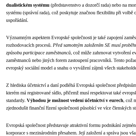
dualistickém systému
(představenstvo a dozorčí rada) nebo na mo
systému (správní rada), což poskytuje značnou flexibilitu při volbě
uspořádání.
Významným aspektem Evropské společnosti je také zapojení zaměs
rozhodovacích procesů.
Před samotným založením SE musí proběhn
způsobu participace zaměstnanců
, což může zahrnovat vytvoření e
zaměstnanců nebo jiných forem zastoupení pracovníků. Tento poža
evropský sociální model a snahu o vyvážení zájmů všech stakehold
Z hlediska účetnictví a daní podléhá Evropská společnost předpisům
kterém má registrované sídlo, přičemž musí respektovat také evrops
standardy.
Výhodou je možnost vedení účetnictví v eurech
, což
zjednodušit finanční řízení společnosti působící ve více členských st
Evropská společnost představuje atraktivní formu podnikání zejména
korporace s mezinárodním přesahem. Její založení a správa jsou vš