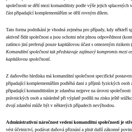
společnosti se dělí mezi komanditisty podle výše jejich splacených 
část připadající komplementářům se dělí rovným dílem.
Tato forma podnikání je vhodná zejména pro případy, kdy někteří sp
aktivně řídit společnost a jsou ochotni nést plnou odpovědnost (kom
zatímco jiní preferují pouze kapitálovou účast s omezeným rizikem 
Komanditní společnost tak představuje zajímavý kompromis mezi o
kapitálovou společností
.
Z daňového hlediska má komanditní společnost specifické postavení
připadající komplementářům podléhá dani z příjmů fyzických osob a
připadající komanditistům je zdaněna nejprve na úrovni společnosti 
právnických osob a následně při výplatě podílů na zisku ještě srážk
dvojí zdanění může být v některých případech nevýhodou.
Administrativní náročnost vedení komanditní společnosti je stř
vést účetnictví, podávat daňová přiznání a plnit další zákonné povin