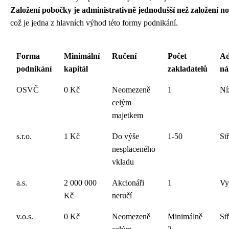
Založení pobočky je administrativně jednodušší než založení no
což je jedna z hlavních výhod této formy podnikání.
Forma
Minimální
Ručení
Počet
Ad
podnikání
kapitál
zakladatelů
ná
OSVČ
0 Kč
Neomezeně
1
Ní
celým
majetkem
s.r.o.
1 Kč
Do výše
1-50
St
nesplaceného
vkladu
a.s.
2 000 000
Akcionáři
1
Vy
Kč
neručí
v.o.s.
0 Kč
Neomezeně
Minimálně
St