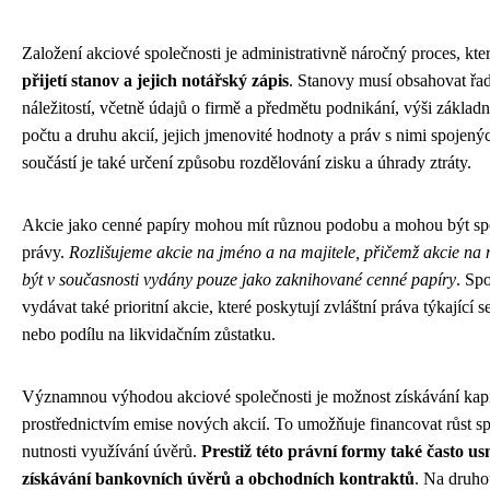
Založení akciové společnosti je administrativně náročný proces, kte
přijetí stanov a jejich notářský zápis
. Stanovy musí obsahovat řa
náležitostí, včetně údajů o firmě a předmětu podnikání, výši základn
počtu a druhu akcií, jejich jmenovité hodnoty a práv s nimi spojený
součástí je také určení způsobu rozdělování zisku a úhrady ztráty.
Akcie jako cenné papíry mohou mít různou podobu a mohou být sp
právy.
Rozlišujeme akcie na jméno a na majitele, přičemž akcie na 
být v současnosti vydány pouze jako zaknihované cenné papíry
. Sp
vydávat také prioritní akcie, které poskytují zvláštní práva týkající 
nebo podílu na likvidačním zůstatku.
Významnou výhodou akciové společnosti je možnost získávání kapi
prostřednictvím emise nových akcií. To umožňuje financovat růst sp
nutnosti využívání úvěrů.
Prestiž této právní formy také často u
získávání bankovních úvěrů a obchodních kontraktů
. Na druhou