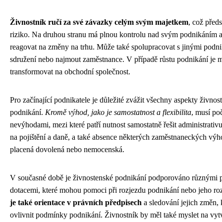
Živnostník ručí za své závazky celým svým majetkem
, což předs
riziko. Na druhou stranu má plnou kontrolu nad svým podnikáním 
reagovat na změny na trhu. Může také spolupracovat s jinými podni
sdružení nebo najmout zaměstnance. V případě růstu podnikání je 
transformovat na obchodní společnost.
Pro začínající podnikatele je důležité zvážit všechny aspekty živno
podnikání.
Kromě výhod, jako je samostatnost a flexibilita
, musí poč
nevýhodami, mezi které patří nutnost samostatně řešit administrativu,
na pojištění a daně, a také absence některých zaměstnaneckých výho
placená dovolená nebo nemocenská.
V současné době je živnostenské podnikání podporováno různými 
dotacemi, které mohou pomoci při rozjezdu podnikání nebo jeho ro
je také orientace v právních předpisech
a sledování jejich změn,
ovlivnit podmínky podnikání. Živnostník by měl také myslet na vytv