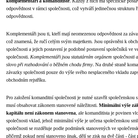
komplementáři a komanditisté
. Každý z nich má specifické posta
odpovědnost v rámci společnosti, což vytváří jedinečnou strukturu ř
odpovědnosti.
Komplementáři jsou ti, kteří mají neomezenou odpovědnost za záva
což znamená, že ručí celým svým majetkem. Jsou oprávněni k obc
společnosti a jejich postavení je podobné postavení společníků ve 
společnosti.
Komplementáři jsou statutárním orgánem společnosti a
slovo při rozhodování o běžném chodu firmy
. Na druhé straně koman
závazky společnosti pouze do výše svého nesplaceného vkladu zap
obchodním rejstříku.
Pro založení komanditní společnosti je nutné uzavřít společenskou 
musí obsahovat zákonem stanovené náležitosti.
Minimální výše zá
kapitálu není zákonem stanovena
, ale komanditista je povinen vl
společnosti vklad, jehož minimální výše je určena společenskou sm
společnosti se rozděluje podle podmínek stanovených ve společens
přičemž pokud není stanoveno jinak, dělí se zisk na dvě části - část 