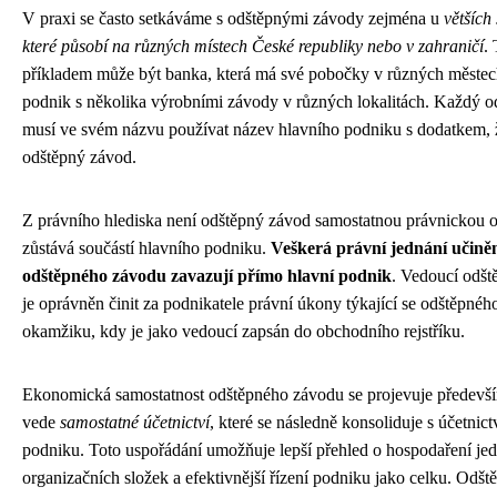
V praxi se často setkáváme s odštěpnými závody zejména u
větších
které působí na různých místech České republiky nebo v zahraničí
.
příkladem může být banka, která má své pobočky v různých městec
podnik s několika výrobními závody v různých lokalitách. Každý 
musí ve svém názvu používat název hlavního podniku s dodatkem, ž
odštěpný závod.
Z právního hlediska není odštěpný závod samostatnou právnickou 
zůstává součástí hlavního podniku.
Veškerá právní jednání učin
odštěpného závodu zavazují přímo hlavní podnik
. Vedoucí odš
je oprávněn činit za podnikatele právní úkony týkající se odštěpné
okamžiku, kdy je jako vedoucí zapsán do obchodního rejstříku.
Ekonomická samostatnost odštěpného závodu se projevuje předevší
vede
samostatné účetnictví
, které se následně konsoliduje s účetnic
podniku. Toto uspořádání umožňuje lepší přehled o hospodaření jed
organizačních složek a efektivnější řízení podniku jako celku. Odš