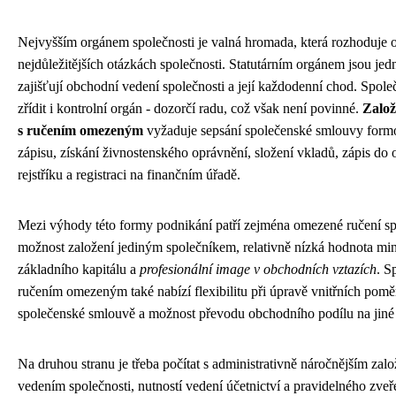
Nejvyšším orgánem společnosti je valná hromada, která rozhoduje 
nejdůležitějších otázkách společnosti. Statutárním orgánem jsou jedna
zajišťují obchodní vedení společnosti a její každodenní chod. Spol
zřídit i kontrolní orgán - dozorčí radu, což však není povinné.
Založ
s ručením omezeným
vyžaduje sepsání společenské smlouvy form
zápisu, získání živnostenského oprávnění, složení vkladů, zápis do
rejstříku a registraci na finančním úřadě.
Mezi výhody této formy podnikání patří zejména omezené ručení sp
možnost založení jediným společníkem, relativně nízká hodnota mi
základního kapitálu a
profesionální image v obchodních vztazích
. S
ručením omezeným také nabízí flexibilitu při úpravě vnitřních pomě
společenské smlouvě a možnost převodu obchodního podílu na jiné
Na druhou stranu je třeba počítat s administrativně náročnějším zal
vedením společnosti, nutností vedení účetnictví a pravidelného zveř