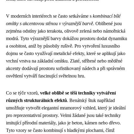
V moderních interiérech se často setkáváme s
kombinací bílé
omítky s akcentovou stěnou v výraznější barvě
. Oblíbené jsou
zejména odstíny jako terakota, olivově zelená nebo námořnická
modrá. Tyto výraznější barvy dokážou prostoru dodat dynamiku
a osobitost, aniž by působily rušivě. Pro vytvoření luxusního
dojmu se často využívají metalické efekty, které se aplikují jako
vrchní vrstva na základní omítku. Zlaté, stříbrné nebo měděné
akcenty dodávají prostoru sofistikovaný nádech a při správném
osvětlení vytváří fascinující světelnou hru.
Co se týče vzorů,
velké oblibě se těší techniky vytváření
různých strukturálních efektů
. Benátský štuk například
umožňuje vytvořit elegantní mramorový vzhled, který je ideální
pro reprezentativní prostory. Velmi žádané jsou také techniky
imitující přírodní materiály, jako je beton, kámen nebo dřevo.
Tyto vzory se často kombinují s hladkými plochami, čímž