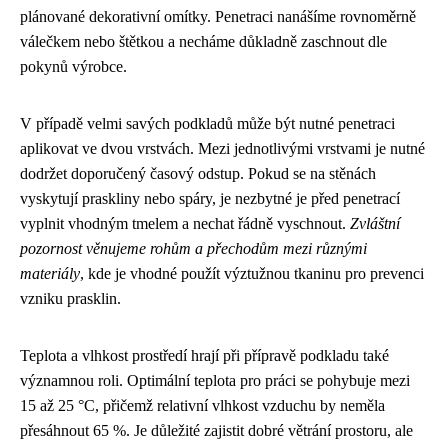
plánované dekorativní omítky. Penetraci nanášíme rovnoměrně
válečkem nebo štětkou a necháme důkladně zaschnout dle
pokynů výrobce.
V případě velmi savých podkladů může být nutné penetraci
aplikovat ve dvou vrstvách. Mezi jednotlivými vrstvami je nutné
dodržet doporučený časový odstup. Pokud se na stěnách
vyskytují praskliny nebo spáry, je nezbytné je před penetrací
vyplnit vhodným tmelem a nechat řádně vyschnout.
Zvláštní
pozornost věnujeme rohům a přechodům mezi různými
materiály
, kde je vhodné použít výztužnou tkaninu pro prevenci
vzniku prasklin.
Teplota a vlhkost prostředí hrají při přípravě podkladu také
významnou roli. Optimální teplota pro práci se pohybuje mezi
15 až 25 °C, přičemž relativní vlhkost vzduchu by neměla
přesáhnout 65 %. Je důležité zajistit dobré větrání prostoru, ale