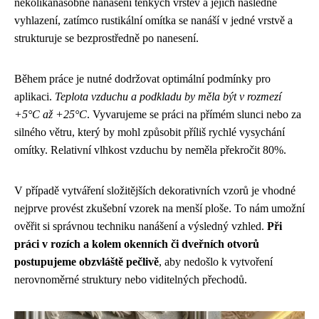
několikanásobné nanášení tenkých vrstev a jejich následné
vyhlazení, zatímco rustikální omítka se nanáší v jedné vrstvě a
strukturuje se bezprostředně po nanesení.
Během práce je nutné dodržovat optimální podmínky pro
aplikaci.
Teplota vzduchu a podkladu by měla být v rozmezí
+5°C až +25°C
. Vyvarujeme se práci na přímém slunci nebo za
silného větru, který by mohl způsobit příliš rychlé vysychání
omítky. Relativní vlhkost vzduchu by neměla překročit 80%.
V případě vytváření složitějších dekorativních vzorů je vhodné
nejprve provést zkušební vzorek na menší ploše. To nám umožní
ověřit si správnou techniku nanášení a výsledný vzhled.
Při
práci v rozích a kolem okenních či dveřních otvorů
postupujeme obzvláště pečlivě
, aby nedošlo k vytvoření
nerovnoměrné struktury nebo viditelných přechodů.