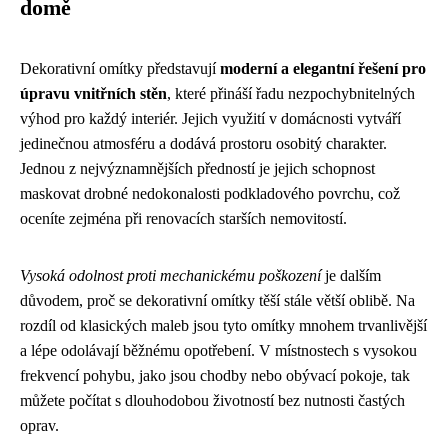
domě
Dekorativní omítky představují
moderní a elegantní řešení pro
úpravu vnitřních stěn
, které přináší řadu nezpochybnitelných
výhod pro každý interiér. Jejich využití v domácnosti vytváří
jedinečnou atmosféru a dodává prostoru osobitý charakter.
Jednou z nejvýznamnějších předností je jejich schopnost
maskovat drobné nedokonalosti podkladového povrchu, což
oceníte zejména při renovacích starších nemovitostí.
Vysoká odolnost proti mechanickému poškození
je dalším
důvodem, proč se dekorativní omítky těší stále větší oblibě. Na
rozdíl od klasických maleb jsou tyto omítky mnohem trvanlivější
a lépe odolávají běžnému opotřebení. V místnostech s vysokou
frekvencí pohybu, jako jsou chodby nebo obývací pokoje, tak
můžete počítat s dlouhodobou životností bez nutnosti častých
oprav.