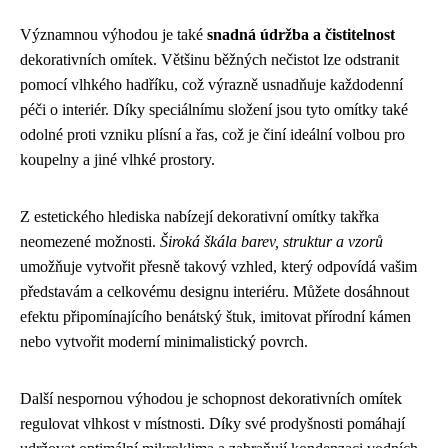
Významnou výhodou je také
snadná údržba a čistitelnost
dekorativních omítek. Většinu běžných nečistot lze odstranit
pomocí vlhkého hadříku, což výrazně usnadňuje každodenní
péči o interiér. Díky speciálnímu složení jsou tyto omítky také
odolné proti vzniku plísní a řas, což je činí ideální volbou pro
koupelny a jiné vlhké prostory.
Z estetického hlediska nabízejí dekorativní omítky takřka
neomezené možnosti.
Široká škála barev, struktur a vzorů
umožňuje vytvořit přesně takový vzhled, který odpovídá vašim
představám a celkovému designu interiéru. Můžete dosáhnout
efektu připomínajícího benátský štuk, imitovat přírodní kámen
nebo vytvořit moderní minimalistický povrch.
Další nespornou výhodou je schopnost dekorativních omítek
regulovat vlhkost v místnosti. Díky své prodyšnosti pomáhají