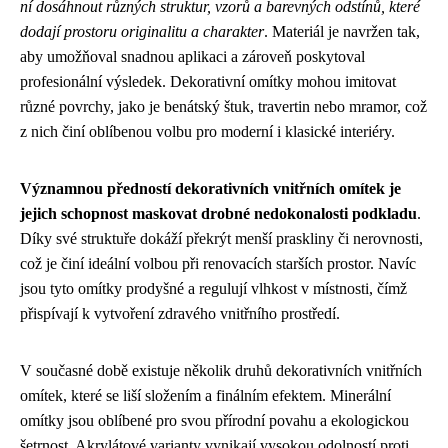
ní dosáhnout různých struktur, vzorů a barevných odstínů, které
dodají prostoru originalitu a charakter
. Materiál je navržen tak,
aby umožňoval snadnou aplikaci a zároveň poskytoval
profesionální výsledek. Dekorativní omítky mohou imitovat
různé povrchy, jako je benátský štuk, travertin nebo mramor, což
z nich činí oblíbenou volbu pro moderní i klasické interiéry.
Významnou předností dekorativních vnitřních omítek je
jejich schopnost maskovat drobné nedokonalosti podkladu
.
Díky své struktuře dokáží překrýt menší praskliny či nerovnosti,
což je činí ideální volbou při renovacích starších prostor. Navíc
jsou tyto omítky prodyšné a regulují vlhkost v místnosti, čímž
přispívají k vytvoření zdravého vnitřního prostředí.
V současné době existuje několik druhů dekorativních vnitřních
omítek, které se liší složením a finálním efektem. Minerální
omítky jsou oblíbené pro svou přírodní povahu a ekologickou
šetrnost. Akrylátové varianty vynikají vysokou odolností proti