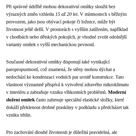
Při správné údržbě mohou dekorativní omítky sloužit bez
výrazných změn vzhledu
15 až 20 let
. V místnostech s běžným
provozem, jako jsou obývací pokoje či ložnice, může být
životnost ještě delší. V prostorách s vyšším zatížením, například
v chodbách nebo dětských pokojích, je vhodné zvolit odolnější
varianty omítek s vyšší mechanickou pevností.
Současné dekorativní omítky disponují také vynikající
paropropustností, což znamená, že stěny mohou dýchat a
nedochází ke kondenzaci vodních par uvnitř konstrukce. Tato
vlastnost významně přispívá k vytvoření zdravého mikroklimatu
v interiéru a zabraňuje vzniku vlhkostních problémů.
Moderní
složení omítek
často zahrnuje speciální elastické složky, které
dokáží překlenout drobné praskliny v podkladu a předcházet tak
vzniku trhlin.
Pro zachování dlouhé životnosti je důležitá pravidelná, ale