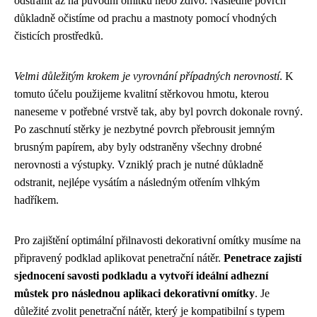
odstranit až na původní omítku nebo zdivo. Následně povrch
důkladně očistíme od prachu a mastnoty pomocí vhodných
čisticích prostředků.
Velmi důležitým krokem je vyrovnání případných nerovností
. K
tomuto účelu použijeme kvalitní stěrkovou hmotu, kterou
naneseme v potřebné vrstvě tak, aby byl povrch dokonale rovný.
Po zaschnutí stěrky je nezbytné povrch přebrousit jemným
brusným papírem, aby byly odstraněny všechny drobné
nerovnosti a výstupky. Vzniklý prach je nutné důkladně
odstranit, nejlépe vysátím a následným otřením vlhkým
hadříkem.
Pro zajištění optimální přilnavosti dekorativní omítky musíme na
připravený podklad aplikovat penetrační nátěr.
Penetrace zajistí
sjednocení savosti podkladu a vytvoří ideální adhezní
můstek pro následnou aplikaci dekorativní omítky
. Je
důležité zvolit penetrační nátěr, který je kompatibilní s typem