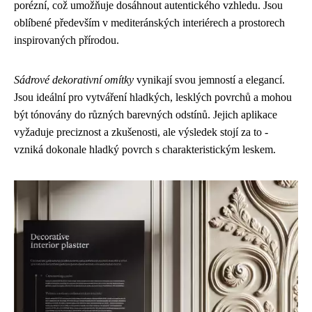
porézní, což umožňuje dosáhnout autentického vzhledu. Jsou
oblíbené především v mediteránských interiérech a prostorech
inspirovaných přírodou.
Sádrové dekorativní omítky
vynikají svou jemností a elegancí.
Jsou ideální pro vytváření hladkých, lesklých povrchů a mohou
být tónovány do různých barevných odstínů. Jejich aplikace
vyžaduje preciznost a zkušenosti, ale výsledek stojí za to -
vzniká dokonale hladký povrch s charakteristickým leskem.