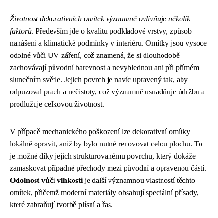
Životnost dekorativních omítek významně ovlivňuje několik
faktorů
. Především jde o kvalitu podkladové vrstvy, způsob
nanášení a klimatické podmínky v interiéru. Omítky jsou vysoce
odolné vůči UV záření, což znamená, že si dlouhodobě
zachovávají původní barevnost a nevyblednou ani při přímém
slunečním světle. Jejich povrch je navíc upravený tak, aby
odpuzoval prach a nečistoty, což významně usnadňuje údržbu a
prodlužuje celkovou životnost.
V případě mechanického poškození lze dekorativní omítky
lokálně opravit, aniž by bylo nutné renovovat celou plochu. To
je možné díky jejich strukturovanému povrchu, který dokáže
zamaskovat případné přechody mezi původní a opravenou částí.
Odolnost vůči vlhkosti
je další významnou vlastností těchto
omítek, přičemž moderní materiály obsahují speciální přísady,
které zabraňují tvorbě plísní a řas.