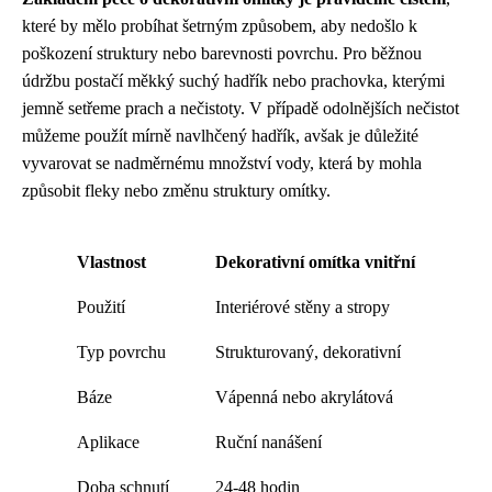
které by mělo probíhat šetrným způsobem, aby nedošlo k
poškození struktury nebo barevnosti povrchu. Pro běžnou
údržbu postačí měkký suchý hadřík nebo prachovka, kterými
jemně setřeme prach a nečistoty. V případě odolnějších nečistot
můžeme použít mírně navlhčený hadřík, avšak je důležité
vyvarovat se nadměrnému množství vody, která by mohla
způsobit fleky nebo změnu struktury omítky.
Vlastnost
Dekorativní omítka vnitřní
Použití
Interiérové stěny a stropy
Typ povrchu
Strukturovaný, dekorativní
Báze
Vápenná nebo akrylátová
Aplikace
Ruční nanášení
Doba schnutí
24-48 hodin