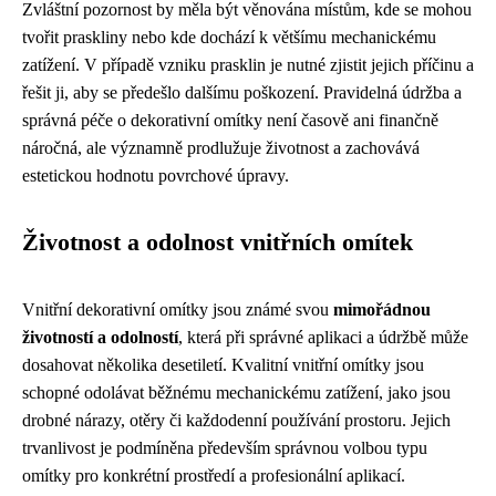
Zvláštní pozornost by měla být věnována místům, kde se mohou
tvořit praskliny nebo kde dochází k většímu mechanickému
zatížení. V případě vzniku prasklin je nutné zjistit jejich příčinu a
řešit ji, aby se předešlo dalšímu poškození. Pravidelná údržba a
správná péče o dekorativní omítky není časově ani finančně
náročná, ale významně prodlužuje životnost a zachovává
estetickou hodnotu povrchové úpravy.
Životnost a odolnost vnitřních omítek
Vnitřní dekorativní omítky jsou známé svou
mimořádnou
životností a odolností
, která při správné aplikaci a údržbě může
dosahovat několika desetiletí. Kvalitní vnitřní omítky jsou
schopné odolávat běžnému mechanickému zatížení, jako jsou
drobné nárazy, otěry či každodenní používání prostoru. Jejich
trvanlivost je podmíněna především správnou volbou typu
omítky pro konkrétní prostředí a profesionální aplikací.