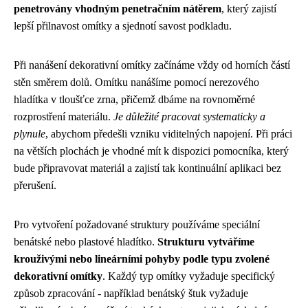
penetrovány vhodným penetračním nátěrem
, který zajistí
lepší přilnavost omítky a sjednotí savost podkladu.
Při nanášení dekorativní omítky začínáme vždy od horních částí
stěn směrem dolů. Omítku nanášíme pomocí nerezového
hladítka v tloušťce zrna, přičemž dbáme na rovnoměrné
rozprostření materiálu.
Je důležité pracovat systematicky a
plynule
, abychom předešli vzniku viditelných napojení. Při práci
na větších plochách je vhodné mít k dispozici pomocníka, který
bude připravovat materiál a zajistí tak kontinuální aplikaci bez
přerušení.
Pro vytvoření požadované struktury používáme speciální
benátské nebo plastové hladítko.
Strukturu vytváříme
krouživými nebo lineárními pohyby podle typu zvolené
dekorativní omítky
. Každý typ omítky vyžaduje specifický
způsob zpracování - například benátský štuk vyžaduje