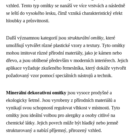
vzhled. Tento typ omítky se nanáší ve více vrstvách a následně
se leští do vysokého lesku, čímž vzniká charakteristický efekt
hloubky a průsvitnosti.
Další významnou kategorií jsou
strukturální omítky
, které
umožňují vytvářet různé plastické vzory a textury. Tyto omítky
mohou imitovat různé přírodní materiály, jako je kámen nebo
dřevo, a jsou oblíbené především v moderních interiérech. Jejich
aplikace vyžaduje zkušeného řemeslníka, který dokáže vytvořit
požadovaný vzor pomocí speciálních nástrojů a technik.
Minerální dekorativní omítky
jsou vysoce prodyšné a
ekologicky šetrné. Jsou vyrobeny z přírodních materiálů a
vynikají svou schopností regulovat vlhkost v místnosti. Tyto
omítky jsou ideální volbou pro alergiky a osoby citlivé na
chemické látky. Jejich povrch může být hladký nebo jemně
strukturovaný a nabízí příjemný, přirozený vzhled.