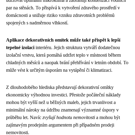
udržovat optimální mikroklima a zabraňují kondenzaci vodních
par na stěnách. To přispívá k vytvoření zdravého prostředí v
domácnosti a snižuje riziko vzniku zdravotních problémů
spojených s nadměrnou vlhkostí.
Aplikace dekorativních omítek může také přispět k lepší
tepelné izolaci
interiéru. Jejich struktura vytváří dodatečnou
izolační vrstvu, která pomáhá udržet teplo v místnosti během
chladných měsíců a naopak brání přehřívání v letním období. To
může vést k určitým úsporám na vytápění či klimatizaci.
Z dlouhodobého hlediska představují dekorativní omítky
ekonomicky výhodnou investici. Přestože počáteční náklady
mohou být vyšší než u běžných maleb, jejich trvanlivost a
minimální nároky na údržbu znamenají významné úspory v
průběhu let. Navíc
zvyšují hodnotu nemovitosti
a mohou být
zajímavým prodejním argumentem při případném prodeji
nemovitosti.