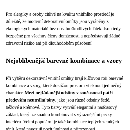
Pro alergiky a osoby citlivé na kvalitu vnitřního prostředí je
důležité, že moderní dekorativní omítky jsou vyráběny z
ekologických materiálů bez obsahu škodlivých látek. Jsou tedy
bezpečné pro všechny členy domácnosti a nepředstavují žádné
zdravotní riziko ani při dlouhodobém působení.
Nejoblíbenější barevné kombinace a vzory
Při výběru dekorativní vnitřní omítky hrají klíčovou roli barevné
kombinace a vzory, které dokážou prostoru vtisknout jedinečný
charakter.
Mezi nejžádanější odstíny v současnosti patří
především neutrální tóny
, jako jsou různé odstíny šedé,
béžové a krémové. Tyto barvy vytváří elegantní a nadčasový
základ, který lze snadno kombinovat s výraznějšími prvky
interiéru. Velmi populární je také kombinace teplých zemitých
tónů, které navozují pocit útulnosti a přirozenosti.