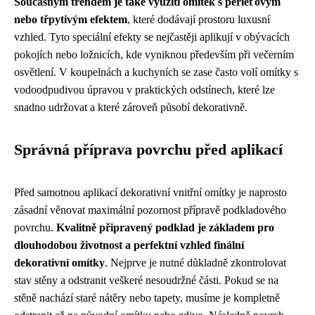
Současným trendem je také využití omítek s perleťovým
nebo třpytivým efektem
, které dodávají prostoru luxusní
vzhled. Tyto speciální efekty se nejčastěji aplikují v obývacích
pokojích nebo ložnicích, kde vyniknou především při večerním
osvětlení. V koupelnách a kuchyních se zase často volí omítky s
vodoodpudivou úpravou v praktických odstínech, které lze
snadno udržovat a které zároveň působí dekorativně.
Správná příprava povrchu před aplikací
Před samotnou aplikací dekorativní vnitřní omítky je naprosto
zásadní věnovat maximální pozornost přípravě podkladového
povrchu.
Kvalitně připravený podklad je základem pro
dlouhodobou životnost a perfektní vzhled finální
dekorativní omítky
. Nejprve je nutné důkladně zkontrolovat
stav stěny a odstranit veškeré nesoudržné části. Pokud se na
stěně nachází staré nátěry nebo tapety, musíme je kompletně