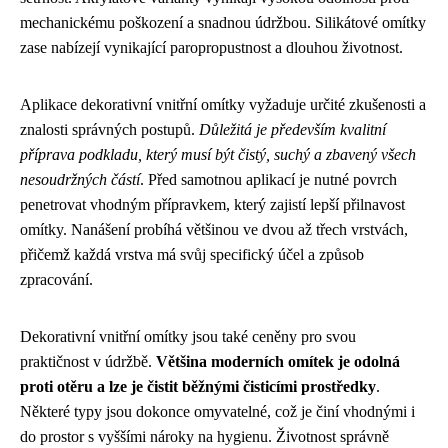
mechanickému poškození a snadnou údržbou. Silikátové omítky
zase nabízejí vynikající paropropustnost a dlouhou životnost.
Aplikace dekorativní vnitřní omítky vyžaduje určité zkušenosti a
znalosti správných postupů.
Důležitá je především kvalitní
příprava podkladu, který musí být čistý, suchý a zbavený všech
nesoudržných částí
. Před samotnou aplikací je nutné povrch
penetrovat vhodným přípravkem, který zajistí lepší přilnavost
omítky. Nanášení probíhá většinou ve dvou až třech vrstvách,
přičemž každá vrstva má svůj specifický účel a způsob
zpracování.
Dekorativní vnitřní omítky jsou také ceněny pro svou
praktičnost v údržbě.
Většina moderních omítek je odolná
proti otěru a lze je čistit běžnými čisticími prostředky
.
Některé typy jsou dokonce omyvatelné, což je činí vhodnými i
do prostor s vyššími nároky na hygienu. Životnost správně