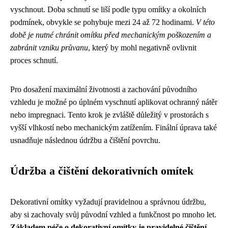
vyschnout. Doba schnutí se liší podle typu omítky a okolních
podmínek, obvykle se pohybuje mezi 24 až 72 hodinami.
V této
době je nutné chránit omítku před mechanickým poškozením a
zabránit vzniku průvanu
, který by mohl negativně ovlivnit
proces schnutí.
Pro dosažení maximální životnosti a zachování původního
vzhledu je možné po úplném vyschnutí aplikovat ochranný nátěr
nebo impregnaci. Tento krok je zvláště důležitý v prostorách s
vyšší vlhkostí nebo mechanickým zatížením. Finální úprava také
usnadňuje následnou údržbu a čištění povrchu.
Údržba a čištění dekorativních omítek
Dekorativní omítky vyžadují pravidelnou a správnou údržbu,
aby si zachovaly svůj původní vzhled a funkčnost po mnoho let.
Základem péče o dekorativní omítky je pravidelné čištění
,