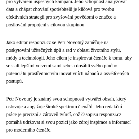
pro vytváření úspěšných kampaní. Jeho schopnost analyzovat
data a chápat chování spotřebitelů je klíčová pro tvorbu
efektivních strategií pro zvyšování povědomí o značce a
posilování propojení s cílovou skupinou.
Jako editor responzi.cz se Petr Novotný zaměřuje na
poskytování užitečných tipů a rad v oblasti životního stylu,
módy a technologií. Jeho cílem je inspirovat čtenáře k tomu, aby
se stali lepšími verzemi sami sebe a dosáhli svého plného
potenciálu prostřednictvím inovativních nápadů a osvědčených
postupů.
Petr Novotný je známý svou schopností vytvářet obsah, který
oslovuje a angažuje široké spektrum čtenářů. Jeho redakční
práce je precizní a zároveň tvůrčí, což časopisu responzi.cz
pomáhá udržovat si svou pozici jako zdroj inspirace a informací
pro moderního čtenáře.